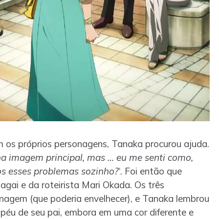
m os próprios personagens, Tanaka procurou ajuda.
na imagem principal, mas … eu me senti como,
dos esses problemas sozinho?
‘. Foi então que
gai e da roteirista Mari Okada. Os três
onagem (que poderia envelhecer), e Tanaka lembrou
apéu de seu pai, embora em uma cor diferente e