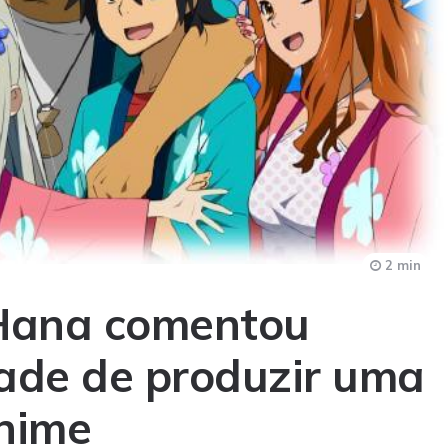
2 min
oHana comentou
dade de produzir uma
nime