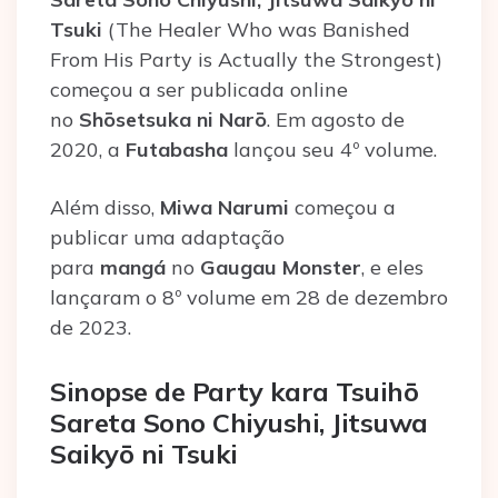
Tsuki
(The Healer Who was Banished
From His Party is Actually the Strongest)
começou a ser publicada online
no
Shōsetsuka ni Narō
. Em agosto de
2020, a
Futabasha
lançou seu 4º volume.
Além disso,
Miwa Narumi
começou a
publicar uma adaptação
para
mangá
no
Gaugau Monster
, e eles
lançaram o 8º volume em 28 de dezembro
de 2023.
Sinopse de Party kara Tsuihō
Sareta Sono Chiyushi, Jitsuwa
Saikyō ni Tsuki