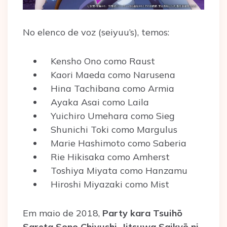
No elenco de voz (seiyuu’s), temos:
Kensho Ono como Raust
Kaori Maeda como Narusena
Hina Tachibana como Armia
Ayaka Asai como Laila
Yuichiro Umehara como Sieg
Shunichi Toki como Margulus
Marie Hashimoto como Saberia
Rie Hikisaka como Amherst
Toshiya Miyata como Hanzamu
Hiroshi Miyazaki como Mist
Em maio de 2018,
Party kara Tsuihō
Sareta Sono Chiyushi, Jitsuwa Saikyō ni