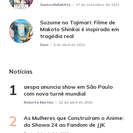
Posted
SantosRafaKX12
27 de setembro de 2021
Suzume no Tojimari: Filme de
Makoto Shinkai é inspirado em
tragédia real
Posted
Dani
6 de abril de 2023
Notícias
aespa anuncia show em São Paulo
com nova turnê mundial
Posted
Roberta Martins
22 de abril de 2026
As Mulheres que Construíram o Anime:
do Showa 24 ao Fandom de JJK
Posted