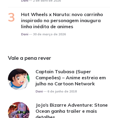
Dani
2 de abril de 2026
Hot Wheels x Naruto: novo carrinho
inspirado no personagem inaugura
linha inédita de animes
Posted
Dani
30 de março de 2026
Vale a pena rever
Captain Tsubasa (Super
Campeões) – Anime estreia em
julho no Cartoon Network
Posted
Dani
6 de junho de 2018
JoJo’s Bizarre Adventure: Stone
Ocean ganha trailer e mais
detalhes