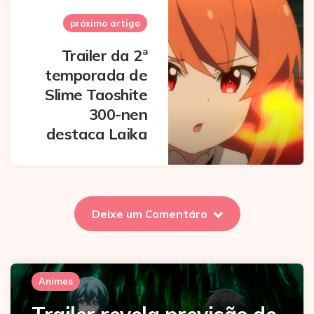
próximo artigo
Trailer da 2ª
temporada de
Slime Taoshite
300-nen
destaca Laika
Deixe um Comentáro
Animes