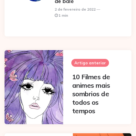
de balé
2 de fevereiro de 2022
1 min
Post
navigation
Artigo anterior
10 Filmes de
animes mais
sombrios de
todos os
tempos