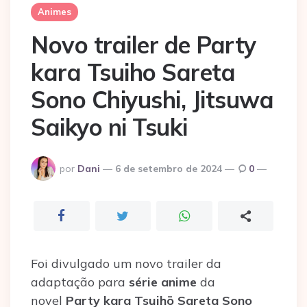
Animes
Novo trailer de Party
kara Tsuiho Sareta
Sono Chiyushi, Jitsuwa
Saikyo ni Tsuki
Postado
por
Dani
6 de setembro de 2024
0
por
Foi divulgado um novo trailer da
adaptação para
série anime
da
novel
Party kara Tsuihō Sareta Sono