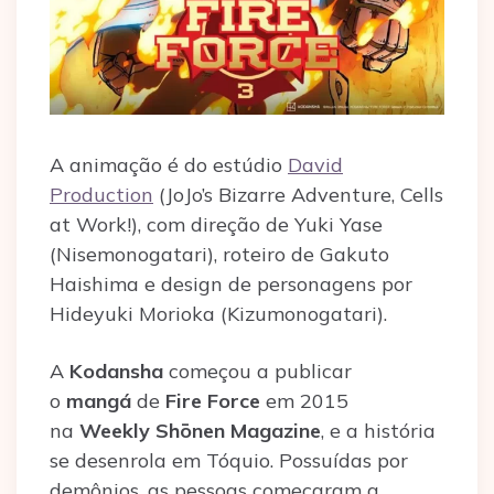
A animação é do estúdio
David
Production
(JoJo’s Bizarre Adventure, Cells
at Work!), com direção de Yuki Yase
(Nisemonogatari), roteiro de Gakuto
Haishima e design de personagens por
Hideyuki Morioka (Kizumonogatari).
A
Kodansha
começou a publicar
o
mangá
de
Fire Force
em 2015
na
Weekly Shōnen Magazine
, e a história
se desenrola em Tóquio. Possuídas por
demônios, as pessoas começaram a