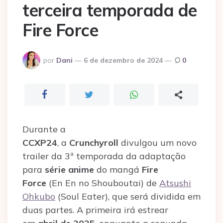
terceira temporada de
Fire Force
Postado
por
Dani
6 de dezembro de 2024
0
por
Durante a
CCXP24
, a
Crunchyroll
divulgou um novo
trailer da 3ª temporada da adaptação
para
série anime
do mangá
Fire
Force
(En En no Shouboutai) de
Atsushi
Ohkubo
(Soul Eater), que será dividida em
duas partes. A primeira irá estrear