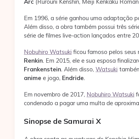
Arc
(Rurouni Kenshin, Meiji Kenkaku Roman
Em 1996, a série ganhou uma adaptação 
Além disso, a obra também possui três sé
série de filmes live-action lançados entre 2
Nobuhiro Watsuki
ficou famoso pelos seu
Renkin
. Em 2015, ele e sua esposa finali
Frankenstein
. Além disso,
Watsuki
também 
anime
e jogo,
Endride
.
Em novembro de 2017,
Nobuhiro Watsuki
f
condenado a pagar uma multa de aproximad
Sinopse de Samurai X
A obra conta as aventuras de Kenshin Hi