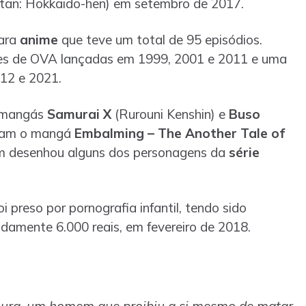
tan: Hokkaido-hen) em setembro de 2017.
para
anime
que teve um total de 95 episódios.
ries de OVA lançadas em 1999, 2001 e 2011 e uma
012 e 2021.
s mangás
Samurai X
(Rurouni Kenshin) e
Buso
zaram o mangá
Embalming – The Another Tale of
desenhou alguns dos personagens da
série
oi preso por pornografia infantil, tendo sido
amente 6.000 reais, em fevereiro de 2018.
mura, um homem que proibiu a si mesmo de matar