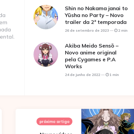
Shin no Nakama janai to
 da
Yūsha no Party – Novo
trailer da 2ª temporada
 em
nada
26 de setembro de 2023
2 min
ental.
Akiba Meido Sensō –
Novo anime original
pela Cygames e P.A
Works
24 de junho de 2022
1 min
próximo artigo