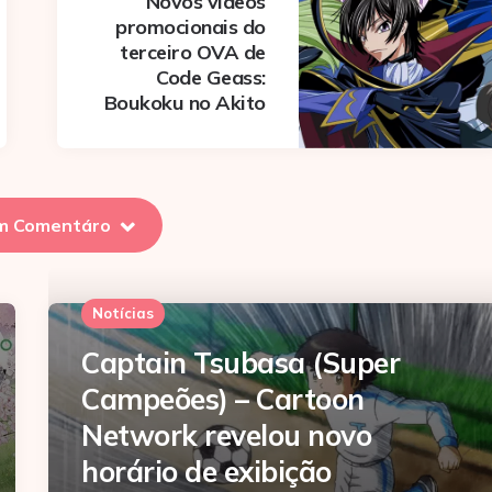
Novos vídeos
promocionais do
terceiro OVA de
Code Geass:
Boukoku no Akito
m Comentáro
Notícias
Captain Tsubasa (Super
Campeões) – Cartoon
Network revelou novo
horário de exibição