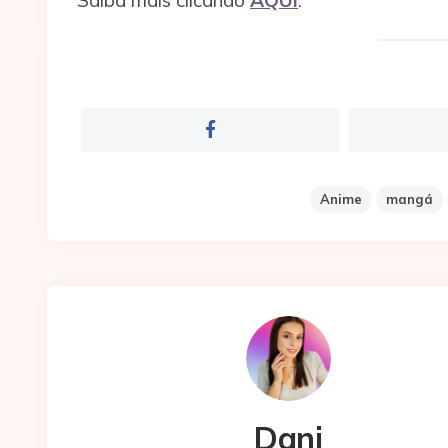
Saiba mais clicando
AQUI
.
Anime
mangá
Dani