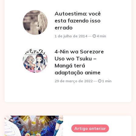
Autoestima: você
esta fazendo isso
errado
1 de julho de 2014
4 min
4-Nin wa Sorezore
Uso wo Tsuku –
Mangá terá
adaptação anime
29 de março de 2022
1 min
Post
navigation
Artigo anterior