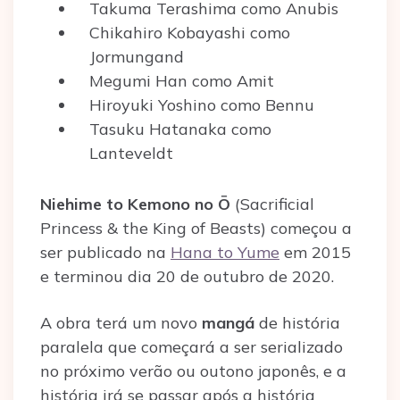
Takuma Terashima como Anubis
Chikahiro Kobayashi como
Jormungand
Megumi Han como Amit
Hiroyuki Yoshino como Bennu
Tasuku Hatanaka como
Lanteveldt
Niehime to Kemono no Ō
(Sacrificial
Princess & the King of Beasts) começou a
ser publicado na
Hana to Yume
em 2015
e terminou dia 20 de outubro de 2020.
A obra terá um novo
mangá
de história
paralela que começará a ser serializado
no próximo verão ou outono japonês, e a
história irá se passar após a história