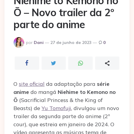
Niehime to Kemono no
Ō – Novo trailer da 2º
parte do anime
Postado
por
Dani
27 de junho de 2023
0
por
O
site oficial
da adaptação para
série
anime
do mangá
Niehime to Kemono no
Ō
(Sacrificial Princess & the King of
Beasts) de
Yu Tomofuji
, divulgou um novo
trailer da segunda parte do anime (2º
cour), que estreia em janeiro de 2024. O
vídeo apresenta as músicas tema de