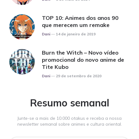
TOP 10: Animes dos anos 90
que merecem um remake
Posted
Dani
14 de janeiro de 2019
Burn the Witch – Novo vídeo
promocional do novo anime de
Tite Kubo
Posted
Dani
29 de setembro de 2020
Resumo semanal
Junte-se a mais de 10.000 otakus e receba a nossa
newsletter semanal sobre animes e cultura oriental.