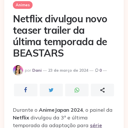
Animes
Netflix divulgou novo
teaser trailer da
última temporada de
BEASTARS
Postado
por
Dani
23 de março de 2024
0
por
Durante o
AnimeJapan 2024
, o painel da
Netflix
divulgou da 3ª e última
temporada da adaptação para
série