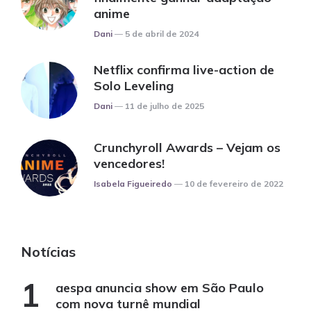
anime
Posted
Dani
5 de abril de 2024
Netflix confirma live-action de
Solo Leveling
Posted
Dani
11 de julho de 2025
Crunchyroll Awards – Vejam os
vencedores!
Posted
Isabela Figueiredo
10 de fevereiro de 2022
Notícias
aespa anuncia show em São Paulo
com nova turnê mundial