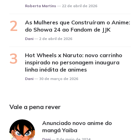
Posted
Roberta Martins
22 de abril de 2026
As Mulheres que Construíram o Anime:
do Showa 24 ao Fandom de JJK
Posted
Dani
2 de abril de 2026
Hot Wheels x Naruto: novo carrinho
inspirado no personagem inaugura
linha inédita de animes
Posted
Dani
30 de março de 2026
Vale a pena rever
Anunciado novo anime do
mangá Yaiba
Posted
Dani
8 de maio de 2024