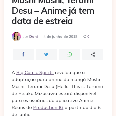
Moshi Moshi, Terumi
Desu – Anime já tem
data de estreia
Postado
por
Dani
4 de junho de 2018
0
por
A
Big Comic Spirits
revelou que a
adaptação para anime do mangá Moshi
Moshi, Terumi Desu (Hello, This is Terumi)
de Etsuko Mizusawa estará disponível
para os usuários do aplicativo Anime
Beans do
Production IG
a partir do dia 8
de junho.