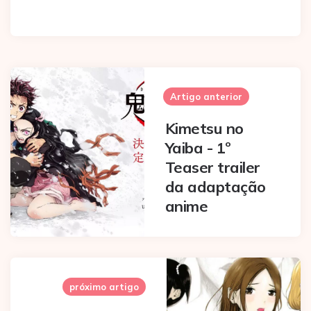
Post
navigation
Artigo anterior
Kimetsu no
Yaiba - 1º
Teaser trailer
da adaptação
anime
próximo artigo