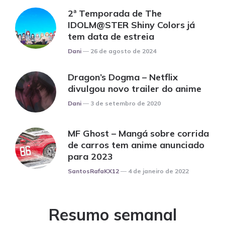
2ª Temporada de The
IDOLM@STER Shiny Colors já
tem data de estreia
Posted
Dani
26 de agosto de 2024
Dragon’s Dogma – Netflix
divulgou novo trailer do anime
Posted
Dani
3 de setembro de 2020
MF Ghost – Mangá sobre corrida
de carros tem anime anunciado
para 2023
Posted
SantosRafaKX12
4 de janeiro de 2022
Resumo semanal