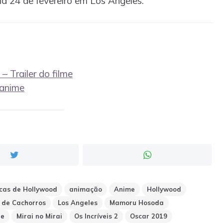
a 24 de fevereiro em Los Angeles.
 – Trailer do filme
 anime
cas de Hollywood
animação
Anime
Hollywood
a de Cachorros
Los Angeles
Mamoru Hosoda
re
Mirai no Mirai
Os Incríveis 2
Oscar 2019