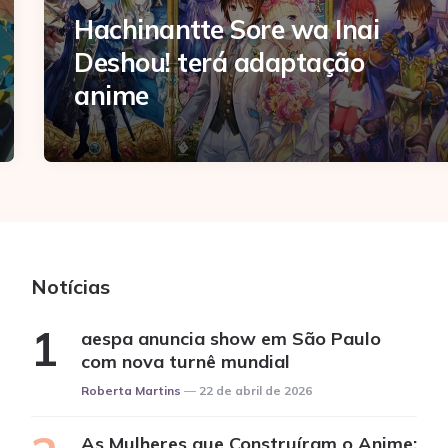
Hachinantte Sore wa Inai
Deshou! terá adaptação
anime
Notícias
aespa anuncia show em São Paulo
com nova turnê mundial
Posted
Roberta Martins
22 de abril de 2026
As Mulheres que Construíram o Anime: