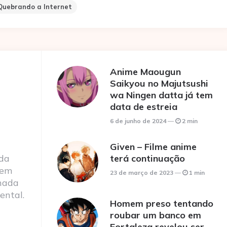
 Quebrando a Internet
Anime Maougun
Saikyou no Majutsushi
wa Ningen datta já tem
data de estreia
6 de junho de 2024
2 min
Given – Filme anime
 da
terá continuação
 em
23 de março de 2023
1 min
nada
ental.
Homem preso tentando
roubar um banco em
Fortaleza revelou ser