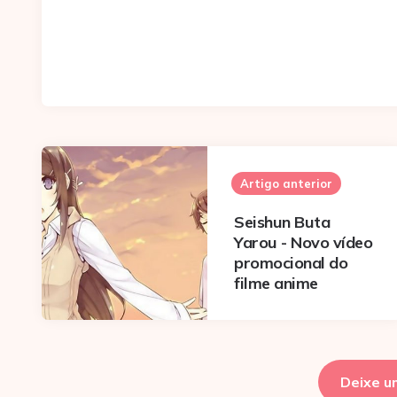
Post
navigation
Artigo anterior
Seishun Buta
Yarou - Novo vídeo
promocional do
filme anime
Deixe u