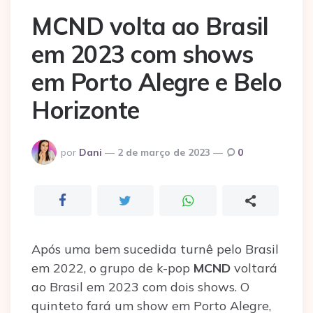
MCND volta ao Brasil
em 2023 com shows
em Porto Alegre e Belo
Horizonte
Postado
por
Dani
2 de março de 2023
0
por
Após uma bem sucedida turnê pelo Brasil
em 2022, o grupo de k-pop
MCND
voltará
ao Brasil em 2023 com dois shows. O
quinteto fará um show em Porto Alegre,