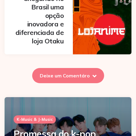
Brasil uma
opção
inovadora e
diferenciada de
loja Otaku
Deixe um Comentáro
K-Music & J-Music
Promessa do k-pop,