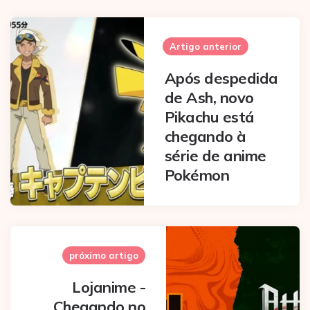
Post
navigation
Artigo anterior
Após despedida
de Ash, novo
Pikachu está
chegando à
série de anime
Pokémon
próximo artigo
Lojanime -
Chegando no