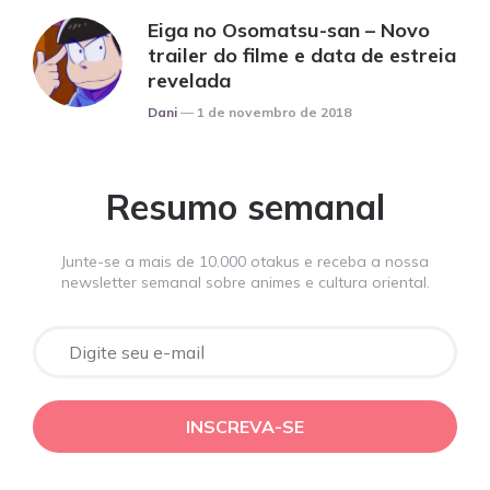
Eiga no Osomatsu-san – Novo
trailer do filme e data de estreia
revelada
Posted
Dani
1 de novembro de 2018
Resumo semanal
Junte-se a mais de 10.000 otakus e receba a nossa
newsletter semanal sobre animes e cultura oriental.