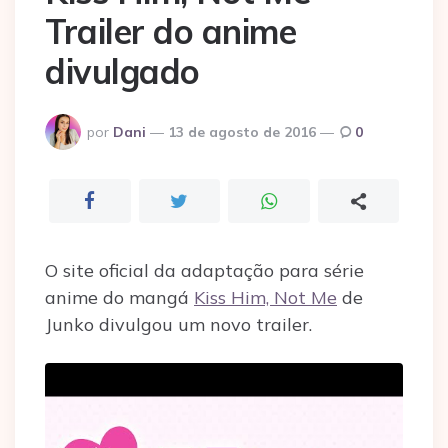
Trailer do anime
divulgado
Postado
por
Dani
13 de agosto de 2016
0
por
O site oficial da adaptação para série
anime do mangá
Kiss Him, Not Me
de
Junko divulgou um novo trailer.