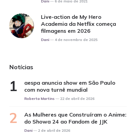
Posted
Dani
6 de maio de 2021
Live-action de My Hero
Academia da Netflix começa
filmagens em 2026
Posted
Dani
4 de novembro de 2025
Notícias
aespa anuncia show em São Paulo
com nova turnê mundial
Posted
Roberta Martins
22 de abril de 2026
As Mulheres que Construíram o Anime:
do Showa 24 ao Fandom de JJK
Posted
Dani
2 de abril de 2026