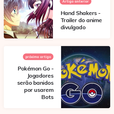
navigation
Artigo anterior
Hand Shakers -
Trailer do anime
divulgado
próximo artigo
Pokémon Go -
Jogadores
serão banidos
por usarem
Bots