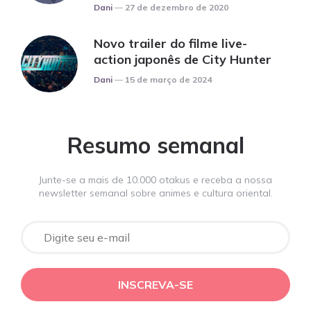
Posted
Dani
27 de dezembro de 2020
Novo trailer do filme live-
action japonês de City Hunter
Posted
Dani
15 de março de 2024
Resumo semanal
Junte-se a mais de 10.000 otakus e receba a nossa
newsletter semanal sobre animes e cultura oriental.