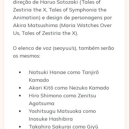
direção de Haruo Sotozaki (Tales of
Zestiria the X, Tales of Symphonia the
Animation) e design de personagens por
Akira Matsushima (Maria Watches Over
Us, Tales of Zestiria the X).
O elenco de voz (seoyuu’s), também serão
os mesmos:
Natsuki Hanae como Tanjirō
Kamado
Akari Kitō como Nezuko Kamado
Hiro Shimono como Zenitsu
Agatsuma
Yoshitsugu Matsuoka como
Inosuke Hashibira
Takahiro Sakurai como Giyū