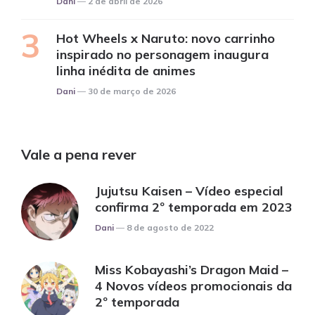
Dani
2 de abril de 2026
Hot Wheels x Naruto: novo carrinho
inspirado no personagem inaugura
linha inédita de animes
Posted
Dani
30 de março de 2026
Vale a pena rever
Jujutsu Kaisen – Vídeo especial
confirma 2º temporada em 2023
Posted
Dani
8 de agosto de 2022
Miss Kobayashi’s Dragon Maid –
4 Novos vídeos promocionais da
2º temporada