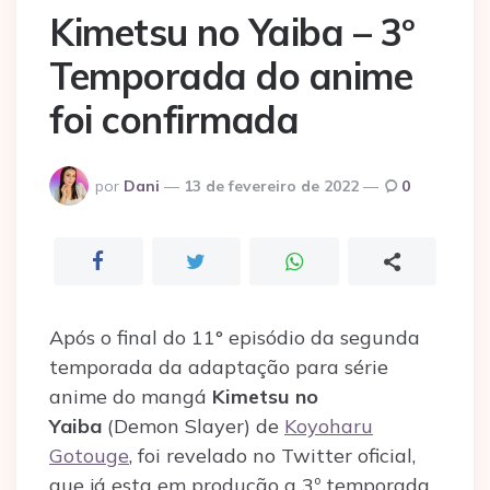
Kimetsu no Yaiba – 3º
Temporada do anime
foi confirmada
Postado
por
Dani
13 de fevereiro de 2022
0
por
Após o final do 11° episódio da segunda
temporada da adaptação para série
anime do mangá
Kimetsu no
Yaiba
(Demon Slayer) de
Koyoharu
Gotouge
, foi revelado no Twitter oficial,
que já esta em produção a 3º temporada,