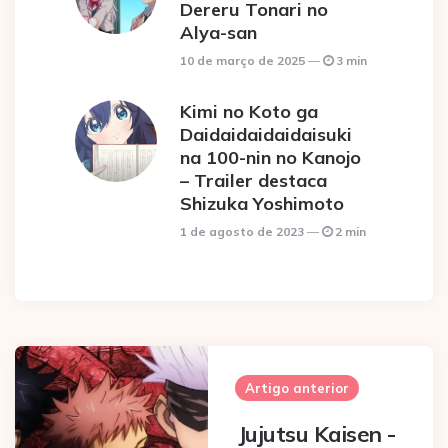
Dereru Tonari no
Alya-san
10 de março de 2025
3 min
Kimi no Koto ga
Daidaidaidaidaisuki
na 100-nin no Kanojo
– Trailer destaca
Shizuka Yoshimoto
1 de agosto de 2023
2 min
Post
navigation
Artigo anterior
Jujutsu Kaisen -