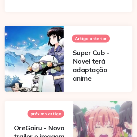
Post
navigation
Artigo anterior
Super Cub -
Novel terá
adaptação
anime
próximo artigo
OreGairu - Novo
trailer e imagem