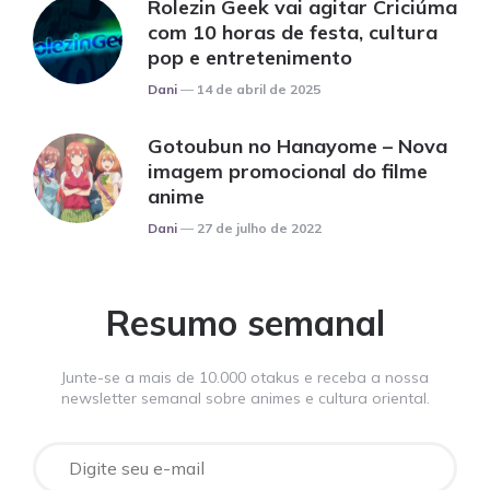
Rolezin Geek vai agitar Criciúma
com 10 horas de festa, cultura
pop e entretenimento
Posted
Dani
14 de abril de 2025
Gotoubun no Hanayome – Nova
imagem promocional do filme
anime
Posted
Dani
27 de julho de 2022
Resumo semanal
Junte-se a mais de 10.000 otakus e receba a nossa
newsletter semanal sobre animes e cultura oriental.