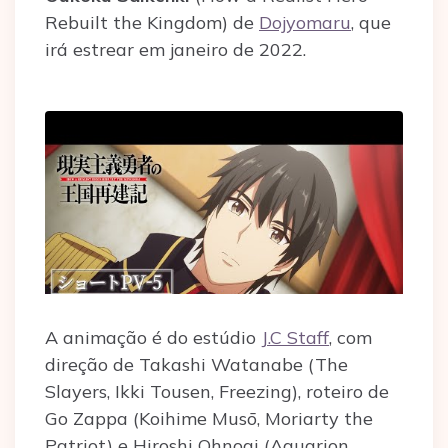
Rebuilt the Kingdom) de
Dojyomaru
, que
irá estrear em janeiro de 2022.
A animação é do estúdio
J.C Staff
, com
direção de Takashi Watanabe (The
Slayers, Ikki Tousen, Freezing), roteiro de
Go Zappa (Koihime Musō, Moriarty the
Patriot) e Hiroshi Ohnogi (Aquarion,