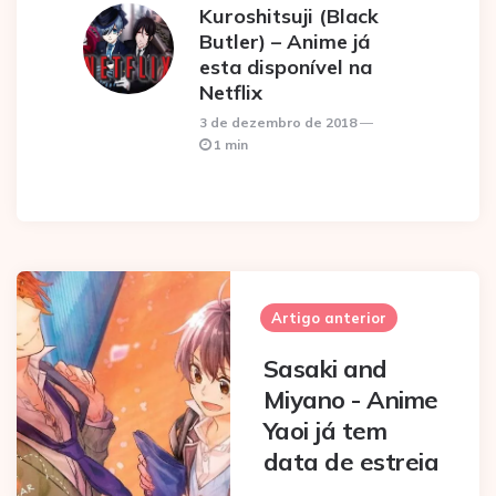
Kuroshitsuji (Black
Butler) – Anime já
esta disponível na
Netflix
3 de dezembro de 2018
1 min
Post
navigation
Artigo anterior
Sasaki and
Miyano - Anime
Yaoi já tem
data de estreia