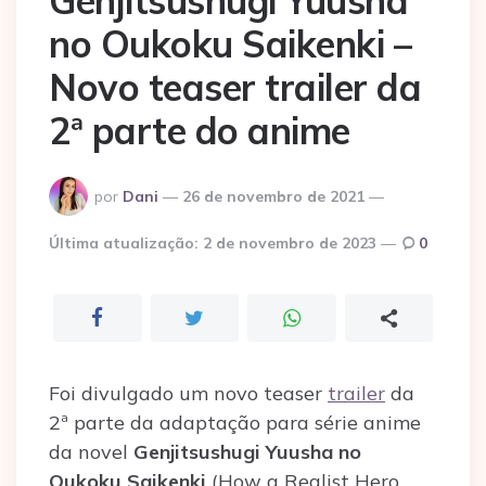
Genjitsushugi Yuusha
no Oukoku Saikenki –
Novo teaser trailer da
2ª parte do anime
Postado
por
Dani
26 de novembro de 2021
por
Última atualização:
2 de novembro de 2023
0
Foi divulgado um novo teaser
trailer
da
2ª parte da adaptação para série anime
da novel
Genjitsushugi Yuusha no
Oukoku Saikenki
(How a Realist Hero