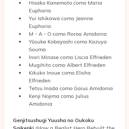
Hisako Kanemoto como Maria
Euphoria
Yui Ishikawa como Jeanne
Euphoria
M・A・O como Roroa Amidonia
Yūsuke Kobayashi como Kazuya
Souma
Inori Minase como Liscia Elfrieden
Mugihito como Albert Elfrieden
Kikuko Inoue como Elisha
Elfrieden
Tetsu Inada como Gaius Amidonia
Kenji Nojima como Julius
Amidonia
Genjitsushugi Yuusha no Oukoku
Saikenki
(How a Realist Hero Rebuilt the