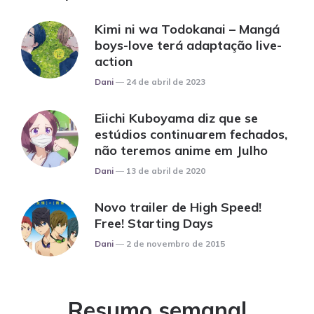
Kimi ni wa Todokanai – Mangá
boys-love terá adaptação live-
action
Posted
Dani
24 de abril de 2023
Eiichi Kuboyama diz que se
estúdios continuarem fechados,
não teremos anime em Julho
Posted
Dani
13 de abril de 2020
Novo trailer de High Speed!
Free! Starting Days
Posted
Dani
2 de novembro de 2015
Resumo semanal