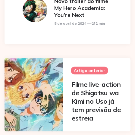
Novo trailer do filme
My Hero Academia:
You’re Next
8 de abril de 2024
2 min
Post
navigation
Artigo anterior
Filme live-action
de Shigatsu wa
Kimi no Uso já
tem previsão de
estreia