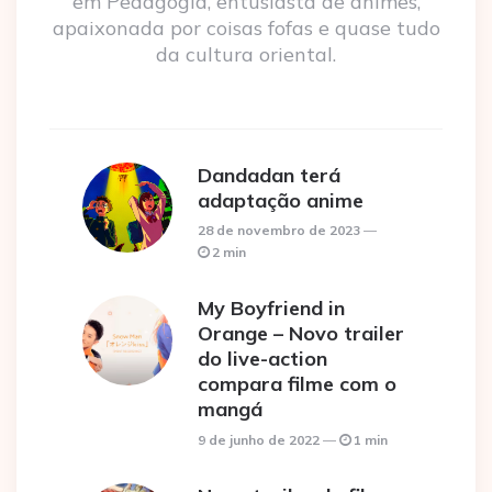
em Pedagogia, entusiasta de animes,
apaixonada por coisas fofas e quase tudo
da cultura oriental.
Dandadan terá
adaptação anime
28 de novembro de 2023
2 min
My Boyfriend in
Orange – Novo trailer
do live-action
compara filme com o
mangá
9 de junho de 2022
1 min