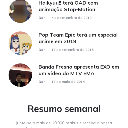
Haikyuu!! terá OAD com
animação Stop-Motion
Posted
Dani
4 de setembro de 2019
Pop Team Epic terá um especial
anime em 2019
Posted
Dani
17 de setembro de 2018
Banda Fresno apresenta EXO em
um vídeo do MTV EMA
Posted
Dani
17 de maio de 2014
Resumo semanal
Junte-se a mais de 10.000 otakus e receba a nossa