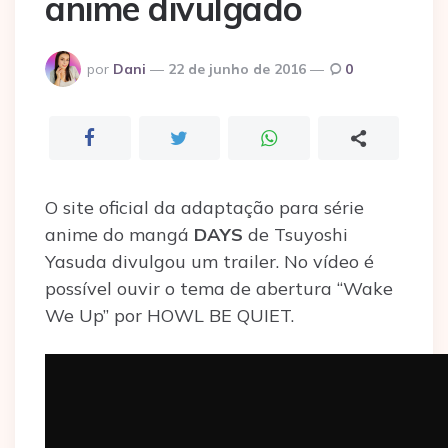
anime divulgado
Postado
por
Dani
22 de junho de 2016
0
por
O site oficial da adaptação para série
anime do mangá
DAYS
de Tsuyoshi
Yasuda divulgou um trailer. No vídeo é
possível ouvir o tema de abertura “Wake
We Up” por HOWL BE QUIET.