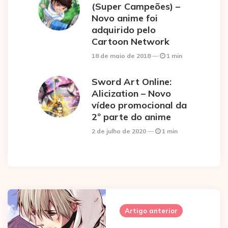
(Super Campeões) –
Novo anime foi
adquirido pelo
Cartoon Network
18 de maio de 2018
1 min
Sword Art Online:
Alicization – Novo
vídeo promocional da
2º parte do anime
2 de julho de 2020
1 min
Post
navigation
Artigo anterior