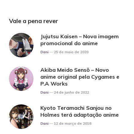
Vale a pena rever
Jujutsu Kaisen – Nova imagem
promocional do anime
Posted
Dani
25 de maio de 2020
Akiba Meido Sensō – Novo
anime original pela Cygames e
P.A Works
Posted
Dani
24 de junho de 2022
Kyoto Teramachi Sanjou no
Holmes terá adaptação anime
Posted
Dani
12 de março de 2018