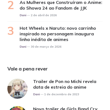
As Mulheres que Construíram o Anime:
do Showa 24 ao Fandom de JJK
Posted
Dani
2 de abril de 2026
Hot Wheels x Naruto: novo carrinho
inspirado no personagem inaugura
linha inédita de animes
Posted
Dani
30 de março de 2026
Vale a pena rever
Trailer de Pon no Michi revela
data de estreia do anime
Posted
Dani
1 de dezembro de 2023
Novo trailer de Girls Band Cry