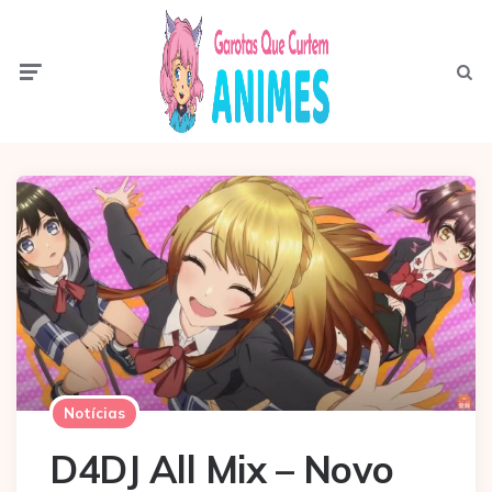
Menu
Pesqui
Notícias
D4DJ All Mix – Novo