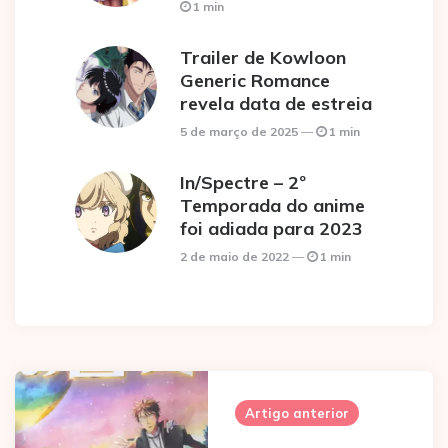
1 min
Trailer de Kowloon
Generic Romance
revela data de estreia
5 de março de 2025
1 min
In/Spectre – 2º
Temporada do anime
foi adiada para 2023
2 de maio de 2022
1 min
Post
navigation
Artigo anterior