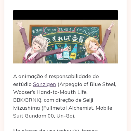
A animação é responsabilidade do
estúdio
Sanzigen
(Arpeggio of Blue Steel,
Wooser’s Hand-to-Mouth Life,
BBK/BRNK), com direção de Seiji
Mizushima (Fullmetal Alchemist, Mobile
Suit Gundam 00, Un-Go).
No elenco de voz (seiyuu’s), temos: