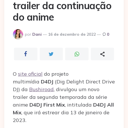
trailer da continuação
do anime
Postado
por
Dani
16 de dezembro de 2022
0
por
O
site oficial
do projeto
multimídia
D4DJ
(Dig Delight Direct Drive
DJ) da
Bushiroad
, divulgou um novo
trailer da segunda temporada da série
anime
D4DJ First Mix
, intitulada
D4DJ All
Mix
, que irá estrear dia 13 de janeiro de
2023.