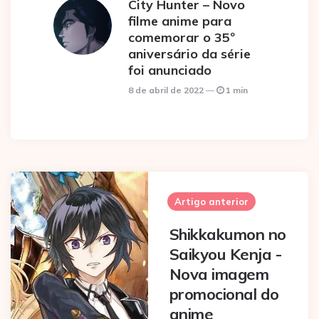
City Hunter – Novo
filme anime para
comemorar o 35º
aniversário da série
foi anunciado
8 de abril de 2022
1 min
Post
navigation
Artigo anterior
Shikkakumon no
Saikyou Kenja -
Nova imagem
promocional do
anime