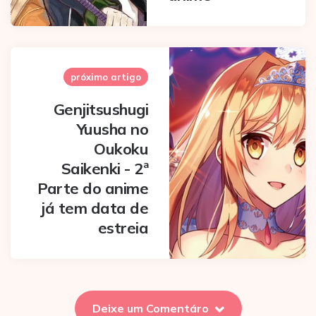
próximo artigo
Genjitsushugi
Yuusha no
Oukoku
Saikenki - 2ª
Parte do anime
já tem data de
estreia
Deixe um Comentáro