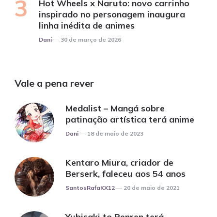
Hot Wheels x Naruto: novo carrinho
inspirado no personagem inaugura
linha inédita de animes
Posted
Dani
30 de março de 2026
Vale a pena rever
Medalist – Mangá sobre
patinação artística terá anime
Posted
Dani
18 de maio de 2023
Kentaro Miura, criador de
Berserk, faleceu aos 54 anos
Posted
SantosRafaKX12
20 de maio de 2021
Yubisaki to Renren terá