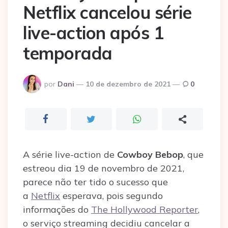
Netflix cancelou série
live-action após 1
temporada
Postado
por
Dani
10 de dezembro de 2021
0
por
A série live-action de
Cowboy Bebop
, que
estreou dia 19 de novembro de 2021,
parece não ter tido o sucesso que
a
Netflix
esperava, pois segundo
informações do
The Hollywood Reporter
,
o serviço streaming decidiu cancelar a