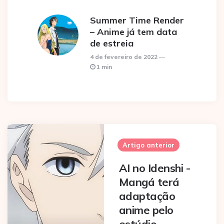
Summer Time Render
– Anime já tem data
de estreia
4 de fevereiro de 2022
1 min
Post
navigation
Artigo anterior
AI no Idenshi -
Mangá terá
adaptação
anime pelo
estúdio