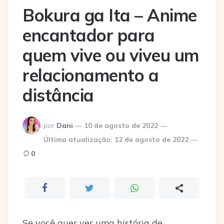
Bokura ga Ita – Anime
encantador para
quem vive ou viveu um
relacionamento a
distância
Postado
por
Dani
10 de agosto de 2022
por
Última atualização:
12 de agosto de 2022
0
Se você quer ver uma história de