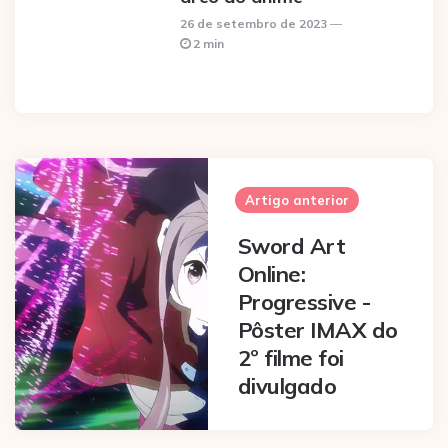
26 de setembro de 2023
2 min
Post
navigation
Artigo anterior
Sword Art
Online:
Progressive -
Pôster IMAX do
2º filme foi
divulgado