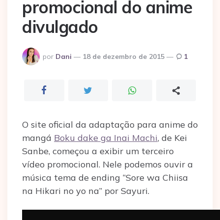
promocional do anime
divulgado
Postado
por
Dani
18 de dezembro de 2015
1
por
O site oficial da adaptação para anime do
mangá
Boku dake ga Inai Machi
, de Kei
Sanbe, começou a exibir um terceiro
vídeo promocional. Nele podemos ouvir a
música tema de ending “Sore wa Chiisa
na Hikari no yo na” por Sayuri.