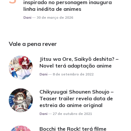
inspirado no personagem inaugura
linha inédita de animes
Posted
Dani
30 de março de 2026
Vale a pena rever
Jitsu wa Ore, Saikyō deshita? –
Novel terá adaptação anime
Posted
Dani
8 de setembro de 2022
Chikyuugai Shounen Shoujo –
Teaser trailer revela data de
estreia do anime original
Posted
Dani
27 de outubro de 2021
Bocchi the Rock! terá filme