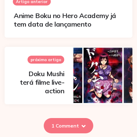
navigation
Artigo anterior
Anime Boku no Hero Academy já
tem data de lançamento
próximo artigo
Doku Mushi
terá filme live-
action
1 Comment