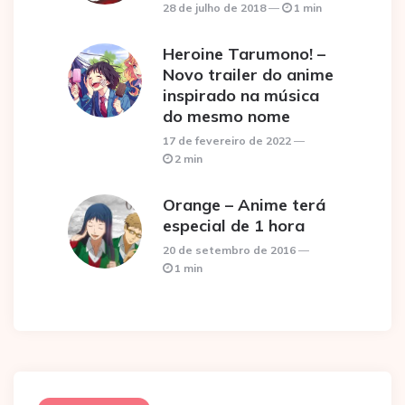
28 de julho de 2018
1 min
Heroine Tarumono! –
Novo trailer do anime
inspirado na música
do mesmo nome
17 de fevereiro de 2022
2 min
Orange – Anime terá
especial de 1 hora
20 de setembro de 2016
1 min
Post