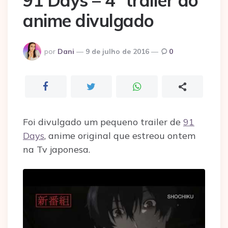
91 Days – 4º trailer do
anime divulgado
Postado
por
Dani
9 de julho de 2016
0
por
Foi divulgado um pequeno trailer de
91
Days
, anime original que estreou ontem
na Tv japonesa.