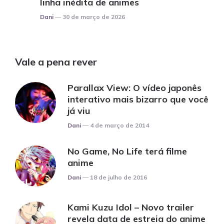
linha inédita de animes
Posted
Dani
30 de março de 2026
Vale a pena rever
Parallax View: O vídeo japonês
interativo mais bizarro que você
já viu
Posted
Dani
4 de março de 2014
No Game, No Life terá filme
anime
Posted
Dani
18 de julho de 2016
Kami Kuzu Idol – Novo trailer
revela data de estreia do anime