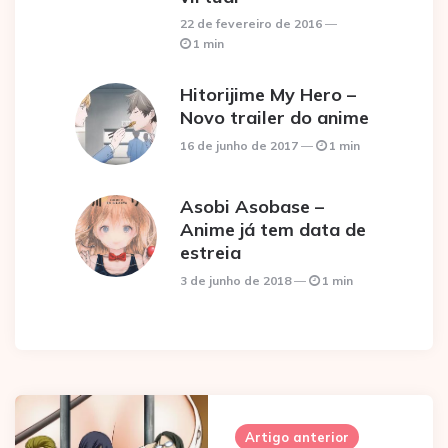
22 de fevereiro de 2016
1 min
Hitorijime My Hero –
Novo trailer do anime
16 de junho de 2017
1 min
Asobi Asobase –
Anime já tem data de
estreia
3 de junho de 2018
1 min
Post
navigation
Artigo anterior