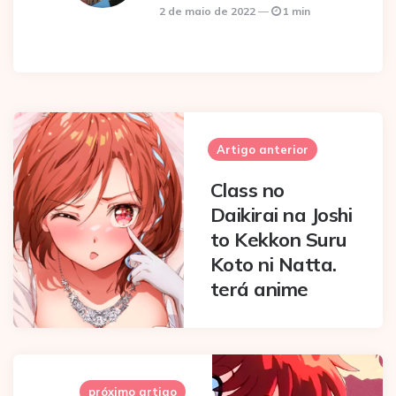
2 de maio de 2022
1 min
Post
navigation
Artigo anterior
Class no
Daikirai na Joshi
to Kekkon Suru
Koto ni Natta.
terá anime
próximo artigo