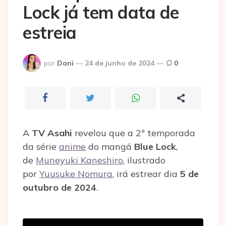
Lock já tem data de
estreia
Postado
por
Dani
24 de junho de 2024
0
por
A
TV Asahi
revelou que a 2ª temporada
da série
anime
do mangá
Blue Lock
,
de
Muneyuki Kaneshiro
, ilustrado
por
Yuusuke Nomura
, irá estrear dia
5 de
outubro de 2024
.