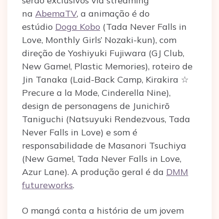
serão exclusivos via streaming
na
AbemaTV
, a animação é do
estúdio
Doga Kobo
(Tada Never Falls in
Love, Monthly Girls’ Nozaki-kun), com
direção de Yoshiyuki Fujiwara (GJ Club,
New Game!, Plastic Memories), roteiro de
Jin Tanaka (Laid-Back Camp, Kirakira ☆
Precure a la Mode, Cinderella Nine),
design de personagens de Junichirō
Taniguchi (Natsuyuki Rendezvous, Tada
Never Falls in Love) e som é
responsabilidade de Masanori Tsuchiya
(New Game!, Tada Never Falls in Love,
Azur Lane). A produção geral é da
DMM
futureworks
.
O mangá conta a história de um jovem