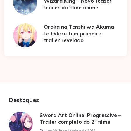
Wizard King – Novo teaser
trailer do filme anime
Oroka na Tenshi wa Akuma
to Odoru tem primeiro
trailer revelado
Destaques
Sword Art Online: Progressive –
Trailer completo do 2º filme
Posted
Dani
30 de setembro de 2022