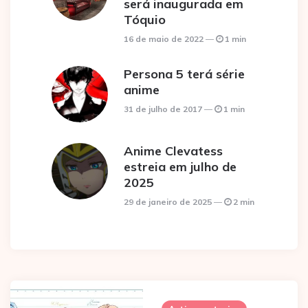
será inaugurada em
Tóquio
16 de maio de 2022
1 min
Persona 5 terá série
anime
31 de julho de 2017
1 min
Anime Clevatess
estreia em julho de
2025
29 de janeiro de 2025
2 min
Post