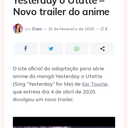
Yesterday o Utatte –
Novo trailer do anime
Postado
por
Dani
15 de fevereiro de 2020
1
por
O site oficial da adaptação para série
anime do mangá Yesterday o Utatte
(Sing “Yesterday” for Me) de
Kei Toume
,
que estreia dia 4 de abril de 2020,
divulgou um novo trailer.