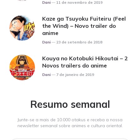
Posted
Dani
11 de novembro de 2019
Kaze ga Tsuyoku Fuiteiru (Feel
the Wind) – Novo trailer do
anime
Posted
Dani
23 de setembro de 2018
Kouya no Kotobuki Hikoutai – 2
Novos trailers do anime
Posted
Dani
7 de janeiro de 2019
Resumo semanal
Junte-se a mais de 10.000 otakus e receba a nossa
newsletter semanal sobre animes e cultura oriental.