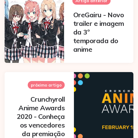
navigation
Artigo anterior
OreGairu - Novo
trailer e imagem
da 3º
temporada do
anime
próximo artigo
Crunchyroll
Anime Awards
2020 - Conheça
os vencedores
da premiação