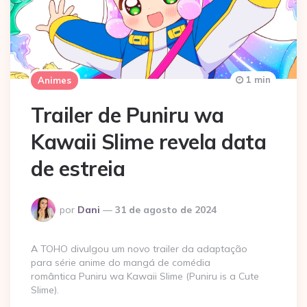
1 min
Animes
Trailer de Puniru wa
Kawaii Slime revela data
de estreia
Postado
por
Dani
31 de agosto de 2024
por
A TOHO divulgou um novo trailer da adaptação
para série anime do mangá de comédia
romântica Puniru wa Kawaii Slime (Puniru is a Cute
Slime).