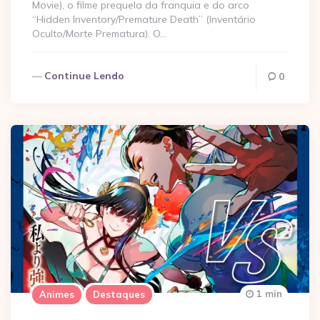
Movie), o filme prequela da franquia e do arco
“Hidden Inventory/Premature Death” (Inventário
Oculto/Morte Prematura). O…
Continue Lendo
0
1 min
Animes
Destaques