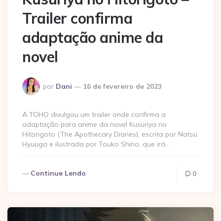
Trailer confirma
adaptação anime da
novel
Postado
por
Dani
16 de fevereiro de 2023
por
A TOHO divulgou um trailer onde confirma a
adaptação para anime da novel Kusuriya no
Hitorigoto (The Apothecary Diaries), escrita por Natsu
Hyuuga e ilustrada por Touko Shino, que irá…
Continue Lendo
0