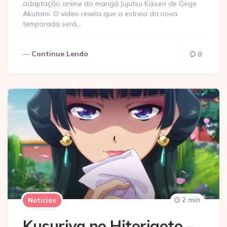
adaptação anime do mangá Jujutsu Kaisen de Gege
Akutami. O vídeo revela que a estreia da nova
temporada será…
Continue Lendo
0
2 min
Notícias
Kusuriya no Hitorigoto –