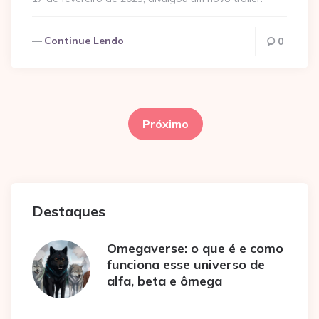
Continue Lendo
0
Paginação
de
Próximo
posts
Destaques
Omegaverse: o que é e como
funciona esse universo de
alfa, beta e ômega