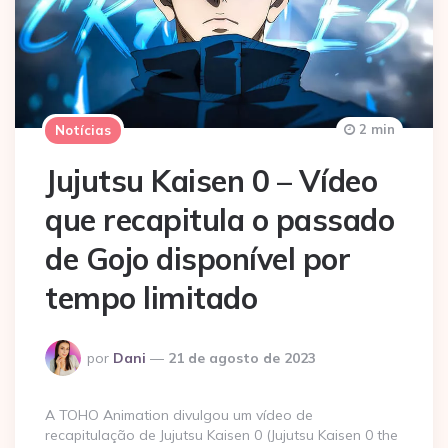
2 min
Notícias
Jujutsu Kaisen 0 – Vídeo
que recapitula o passado
de Gojo disponível por
tempo limitado
Postado
por
Dani
21 de agosto de 2023
por
A TOHO Animation divulgou um vídeo de
recapitulação de Jujutsu Kaisen 0 (Jujutsu Kaisen 0 the