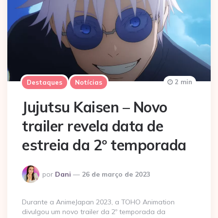
2 min
Destaques
Notícias
Jujutsu Kaisen – Novo
trailer revela data de
estreia da 2º temporada
Postado
por
Dani
26 de março de 2023
por
Durante a AnimeJapan 2023, a TOHO Animation
divulgou um novo trailer da 2º temporada da