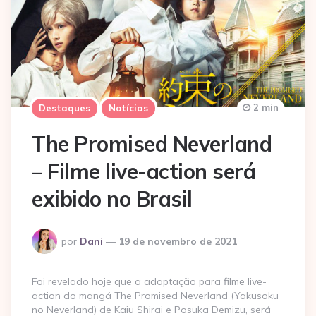
2 min
Destaques
Notícias
The Promised Neverland
– Filme live-action será
exibido no Brasil
Postado
por
Dani
19 de novembro de 2021
por
Foi revelado hoje que a adaptação para filme live-
action do mangá The Promised Neverland (Yakusoku
no Neverland) de Kaiu Shirai e Posuka Demizu, será