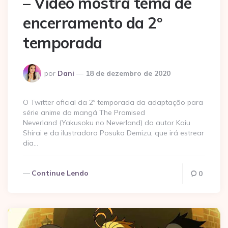
– Vídeo mostra tema de
encerramento da 2º
temporada
Postado
por
Dani
18 de dezembro de 2020
por
O Twitter oficial da 2º temporada da adaptação para
série anime do mangá The Promised
Neverland (Yakusoku no Neverland) do autor Kaiu
Shirai e da ilustradora Posuka Demizu, que irá estrear
dia…
Continue Lendo
0