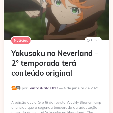
1 min
Notícias
Yakusoku no Neverland –
2° temporada terá
conteúdo original
Postado
por
SantosRafaKX12
4 de janeiro de 2021
por
A edição dupla (5 e 6) da revista Weekly Shonen Jump
anunciou que a segunda temporada da adaptação
animada do mangá Yakusoku no Neverland (The