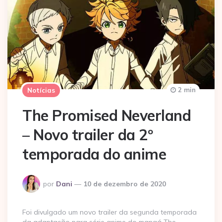
2 min
Notícias
The Promised Neverland
– Novo trailer da 2º
temporada do anime
Postado
por
Dani
10 de dezembro de 2020
por
Foi divulgado um novo trailer da segunda temporada