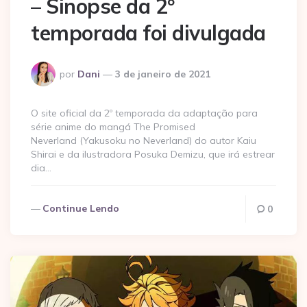
– Sinopse da 2º
temporada foi divulgada
Postado
por
Dani
3 de janeiro de 2021
por
O site oficial da 2º temporada da adaptação para
série anime do mangá The Promised
Neverland (Yakusoku no Neverland) do autor Kaiu
Shirai e da ilustradora Posuka Demizu, que irá estrear
dia…
Continue Lendo
0