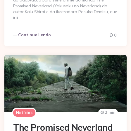
da adaptação para série anime do mangá The
Promised Neverland (Yakusoku no Neverland) do
autor Kaiu Shirai e da ilustradora Posuka Demizu, que
irá…
Continue Lendo
0
2 min
Notícias
The Promised Neverland