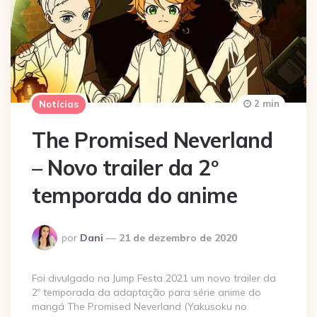
2 min
Notícias
The Promised Neverland
– Novo trailer da 2º
temporada do anime
Postado
por
Dani
21 de dezembro de 2020
por
Foi divulgado na Jump Festa 2021 um novo trailer da
2º temporada da adaptação para série anime do
mangá The Promised Neverland (Yakusoku no