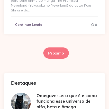
para série anime do mangá The Promised
Neverland (Yakusoku no Neverland) do autor Kaiu
Shirai e da…
Continue Lendo
0
Paginação
de
Próximo
posts
Destaques
Omegaverse: o que é e como
funciona esse universo de
alfa, beta e ômega