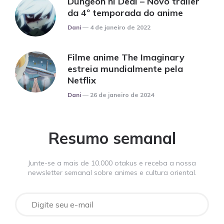
Dungeon ni Deai – Novo trailer
da 4º temporada do anime
Posted
Dani
4 de janeiro de 2022
Filme anime The Imaginary
estreia mundialmente pela
Netflix
Posted
Dani
26 de janeiro de 2024
Resumo semanal
Junte-se a mais de 10.000 otakus e receba a nossa
newsletter semanal sobre animes e cultura oriental.