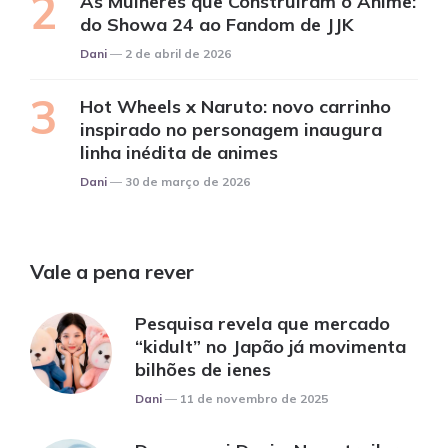
As Mulheres que Construíram o Anime:
do Showa 24 ao Fandom de JJK
Posted
Dani
2 de abril de 2026
Hot Wheels x Naruto: novo carrinho
inspirado no personagem inaugura
linha inédita de animes
Posted
Dani
30 de março de 2026
Vale a pena rever
Pesquisa revela que mercado
“kidult” no Japão já movimenta
bilhões de ienes
Posted
Dani
11 de novembro de 2025