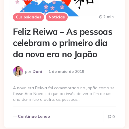
2 min
Curiosidades
Notícias
Feliz Reiwa – As pessoas
celebram o primeiro dia
da nova era no Japão
Postado
por
Dani
1 de maio de 2019
por
A nova era Reiwa foi comemorada no Japão como se
fosse Ano Novo, só que ao invés de ver o fim de um
ano dar início a outro, as pessoas…
Continue Lendo
0