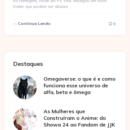
no Himegimi), novel do PS Vita, divulgou um novo
trailer que podem ver abaixo:
Continue Lendo
0
Destaques
Omegaverse: o que é e como
funciona esse universo de
alfa, beta e ômega
As Mulheres que
Construíram o Anime: do
Showa 24 ao Fandom de JJK