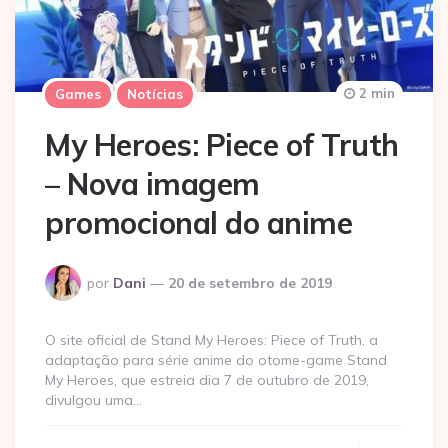
2 min
Games
Notícias
My Heroes: Piece of Truth
– Nova imagem
promocional do anime
Postado
por
Dani
20 de setembro de 2019
por
O site oficial de Stand My Heroes: Piece of Truth, a
adaptação para série anime do otome-game Stand
My Heroes, que estreia dia 7 de outubro de 2019,
divulgou uma…