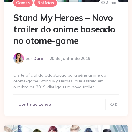
2 min
Games
Notícias
Stand My Heroes – Novo
trailer do anime baseado
no otome-game
Postado
por
Dani
20 de junho de 2019
por
O site oficial da adaptação para série anime do
otome-game Stand My Heroes, que estreia em
outubro de 2019, divulgou um novo trailer.
Continue Lendo
0