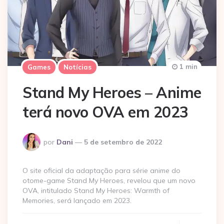
1 min
Games
Notícias
Stand My Heroes – Anime
terá novo OVA em 2023
Postado
por
Dani
5 de setembro de 2022
por
O site oficial da adaptação para série anime do
otome-game Stand My Heroes, revelou que um novo
OVA, intitulado Stand My Heroes: Warmth of
Memories, será lançado em 2023.