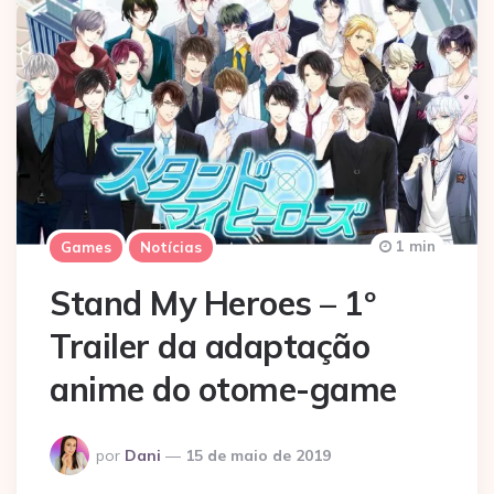
1 min
Games
Notícias
Stand My Heroes – 1º
Trailer da adaptação
anime do otome-game
Postado
por
Dani
15 de maio de 2019
por