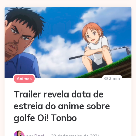
2 min
Animes
Trailer revela data de
estreia do anime sobre
golfe Oi! Tonbo
Postado