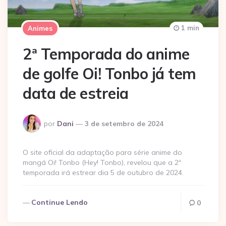
1 min
Animes
2ª Temporada do anime
de golfe Oi! Tonbo já tem
data de estreia
Postado
por
Dani
3 de setembro de 2024
por
O site oficial da adaptação para série anime do
mangá Oi! Tonbo (Hey! Tonbo), revelou que a 2ª
temporada irá estrear dia 5 de outubro de 2024.
Continue Lendo
0