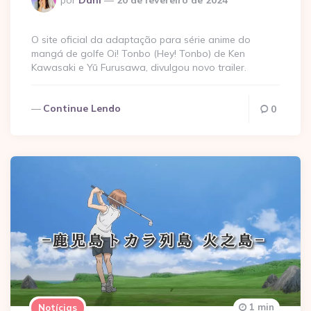
por
Dani
20 de fevereiro de 2024
por
O site oficial da adaptação para série anime do
mangá de golfe Oi! Tonbo (Hey! Tonbo) de Ken
Kawasaki e Yū Furusawa, divulgou novo trailer.
Continue Lendo
0
1 min
Notícias