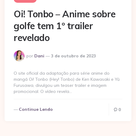
Oi! Tonbo – Anime sobre
golfe tem 1º trailer
revelado
Postado
por
Dani
3 de outubro de 2023
por
O site oficial da adaptação para série anime do
mangá Oi! Tonbo (Hey! Tonbo) de Ken Kawasaki e Yū
Furusawa, divulgou um teaser trailer e imagem
promocional. O vídeo revela…
Continue Lendo
0