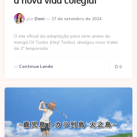
a nova vida colegial
Postado
por
Dani
17 de setembro de 2024
por
O site oficial da adaptação para série anime do
mangá Oi! Tonbo (Hey! Tonbo), divulgou novo trailer
da 2ª temporada.
Continue Lendo
0