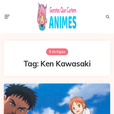
Menu
Pesqui
5 Artigos
Tag:
Ken Kawasaki