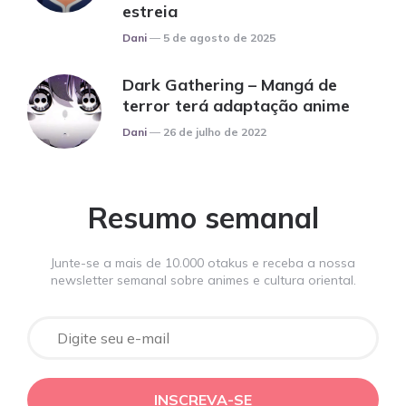
estreia
Posted
Dani
5 de agosto de 2025
Dark Gathering – Mangá de
terror terá adaptação anime
Posted
Dani
26 de julho de 2022
Resumo semanal
Junte-se a mais de 10.000 otakus e receba a nossa
newsletter semanal sobre animes e cultura oriental.