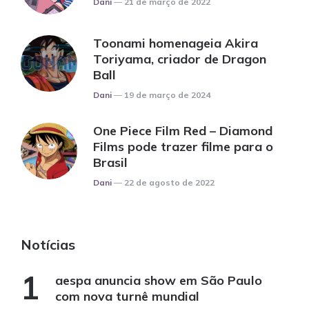
Dani
21 de março de 2022
Toonami homenageia Akira
Toriyama, criador de Dragon
Ball
Posted
Dani
19 de março de 2024
One Piece Film Red – Diamond
Films pode trazer filme para o
Brasil
Posted
Dani
22 de agosto de 2022
Notícias
aespa anuncia show em São Paulo
com nova turnê mundial