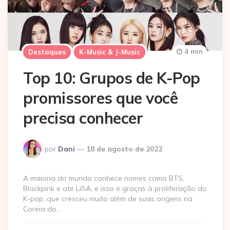
4 min
Destaques
K-Music & J-Music
Top 10: Grupos de K-Pop
promissores que você
precisa conhecer
Postado
por
Dani
18 de agosto de 2022
por
A maioria do mundo conhece nomes como BTS,
Blackpink e até LiSA, e isso é graças à proliferação do
K-pop, que cresceu muito além de suas origens na
Coreia do…