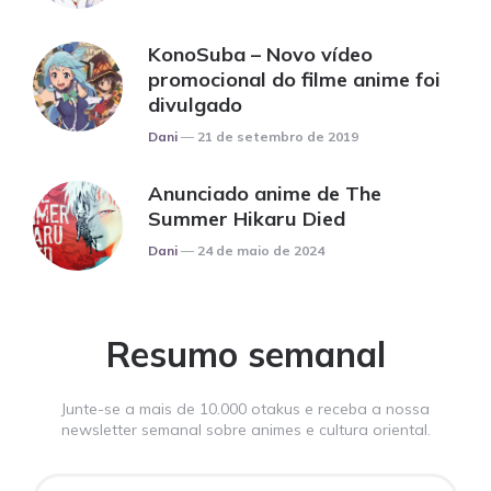
KonoSuba – Novo vídeo
promocional do filme anime foi
divulgado
Posted
Dani
21 de setembro de 2019
Anunciado anime de The
Summer Hikaru Died
Posted
Dani
24 de maio de 2024
Resumo semanal
Junte-se a mais de 10.000 otakus e receba a nossa
newsletter semanal sobre animes e cultura oriental.