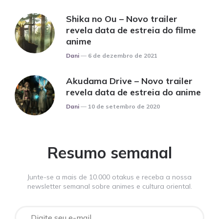
Shika no Ou – Novo trailer
revela data de estreia do filme
anime
Posted
Dani
6 de dezembro de 2021
Akudama Drive – Novo trailer
revela data de estreia do anime
Posted
Dani
10 de setembro de 2020
Resumo semanal
Junte-se a mais de 10.000 otakus e receba a nossa
newsletter semanal sobre animes e cultura oriental.