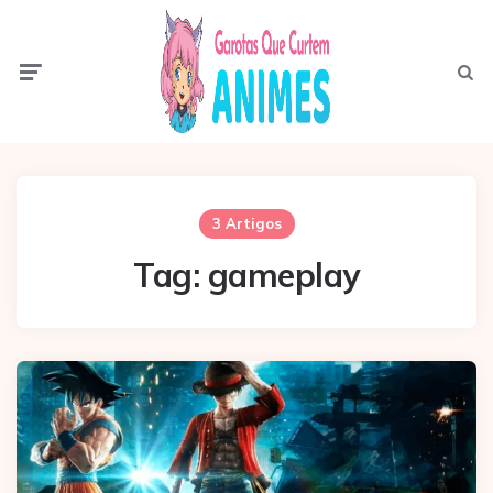
Menu
Pesqui
3 Artigos
Tag:
gameplay