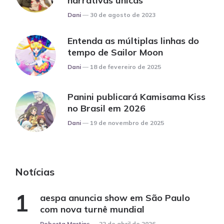
narrativas únicas
Posted
Dani
30 de agosto de 2023
Entenda as múltiplas linhas do
tempo de Sailor Moon
Posted
Dani
18 de fevereiro de 2025
Panini publicará Kamisama Kiss
no Brasil em 2026
Posted
Dani
19 de novembro de 2025
Notícias
aespa anuncia show em São Paulo
com nova turnê mundial
Posted
Roberta Martins
22 de abril de 2026