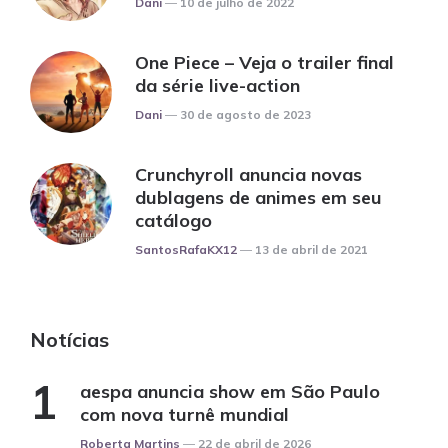
Dani
10 de julho de 2022
One Piece – Veja o trailer final
da série live-action
Posted
Dani
30 de agosto de 2023
Crunchyroll anuncia novas
dublagens de animes em seu
catálogo
Posted
SantosRafaKX12
13 de abril de 2021
Notícias
aespa anuncia show em São Paulo
com nova turnê mundial
Posted
Roberta Martins
22 de abril de 2026