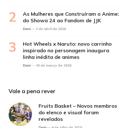
As Mulheres que Construíram o Anime:
do Showa 24 ao Fandom de JJK
Posted
Dani
2 de abril de 2026
Hot Wheels x Naruto: novo carrinho
inspirado no personagem inaugura
linha inédita de animes
Posted
Dani
30 de março de 2026
Vale a pena rever
Fruits Basket – Novos membros
do elenco e visual foram
revelados
Posted
Dani
4 de julho de 2019