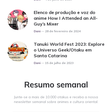
Elenco de produção e voz do
anime How I Attended an All-
Guy’s Mixer
Posted
Dani
28 de fevereiro de 2024
Tanuki World Fest 2023: Explore
o Universo Geek/Otaku em
Santa Catarina
Posted
Dani
15 de julho de 2023
Resumo semanal
Junte-se a mais de 10.000 otakus e receba a nossa
newsletter semanal sobre animes e cultura oriental.