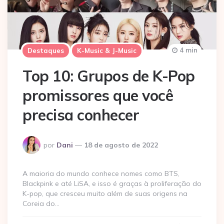
4 min
Destaques
K-Music & J-Music
Top 10: Grupos de K-Pop
promissores que você
precisa conhecer
Postado
por
Dani
18 de agosto de 2022
por
A maioria do mundo conhece nomes como BTS,
Blackpink e até LiSA, e isso é graças à proliferação do
K-pop, que cresceu muito além de suas origens na
Coreia do…