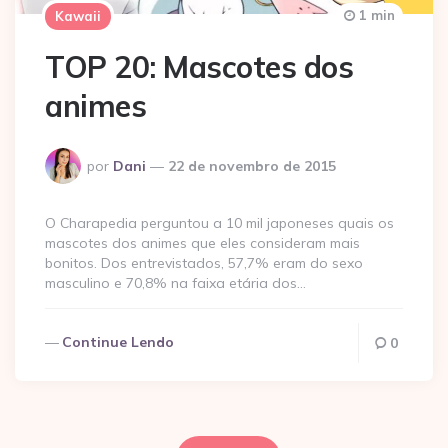
1 min
Kawaii
TOP 20: Mascotes dos
animes
Postado
por
Dani
22 de novembro de 2015
por
O Charapedia perguntou a 10 mil japoneses quais os
mascotes dos animes que eles consideram mais
bonitos. Dos entrevistados, 57,7% eram do sexo
masculino e 70,8% na faixa etária dos…
Continue Lendo
0
Paginação