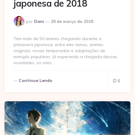
japonesa de 2018
Postado
por
Dani
28 de março de 2018
por
Tem mais de 50 animes chegando durante a
primavera japonesa, entre eles temos, animes
originais, novas temporadas e adaptações de
mangás populares. Já esperando a chegada dessas
novidades, os sites…
Continue Lendo
0