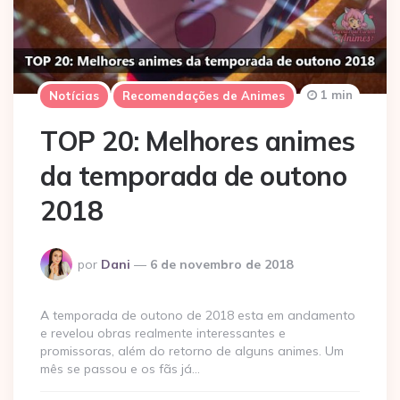
1 min
Notícias
Recomendações de Animes
TOP 20: Melhores animes
da temporada de outono
2018
Postado
por
Dani
6 de novembro de 2018
por
A temporada de outono de 2018 esta em andamento
e revelou obras realmente interessantes e
promissoras, além do retorno de alguns animes. Um
mês se passou e os fãs já…