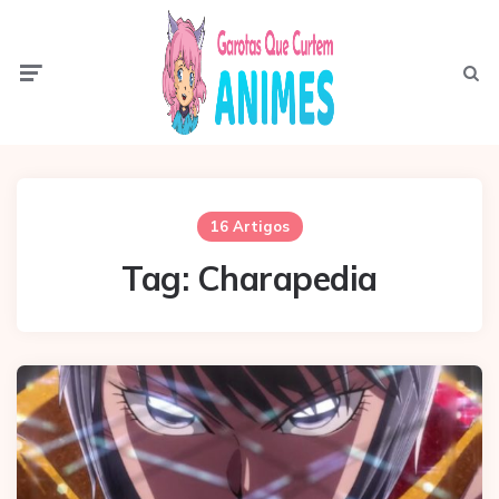
Menu
Pesqui
16 Artigos
Tag:
Charapedia