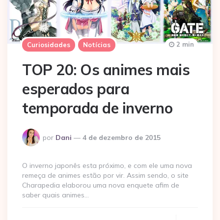
2 min
Curiosidades
Notícias
TOP 20: Os animes mais
esperados para
temporada de inverno
Postado
por
Dani
4 de dezembro de 2015
por
O inverno japonês esta próximo, e com ele uma nova
remeça de animes estão por vir. Assim sendo, o site
Charapedia elaborou uma nova enquete afim de
saber quais animes…