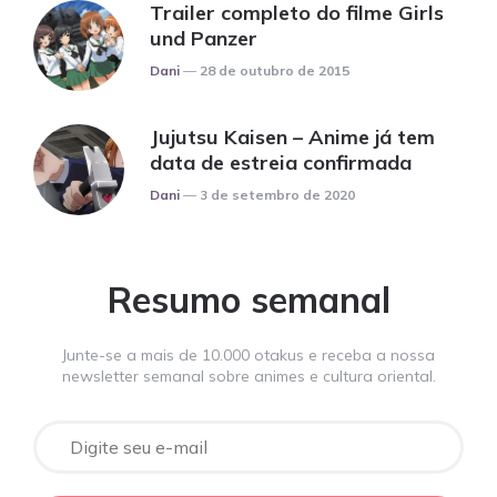
Trailer completo do filme Girls
und Panzer
Posted
Dani
28 de outubro de 2015
Jujutsu Kaisen – Anime já tem
data de estreia confirmada
Posted
Dani
3 de setembro de 2020
Resumo semanal
Junte-se a mais de 10.000 otakus e receba a nossa
newsletter semanal sobre animes e cultura oriental.