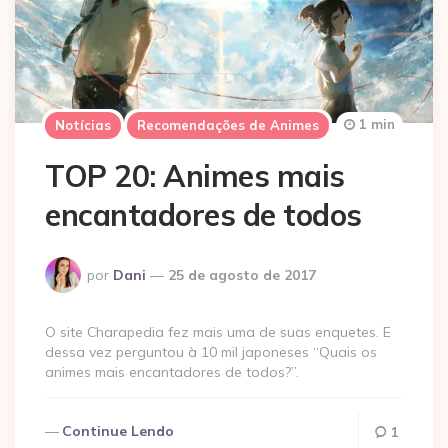
1 min
Notícias
Recomendações de Animes
TOP 20: Animes mais
encantadores de todos
Postado
por
Dani
25 de agosto de 2017
por
O site Charapedia fez mais uma de suas enquetes. E
dessa vez perguntou à 10 mil japoneses “Quais os
animes mais encantadores de todos?”.
Continue Lendo
1