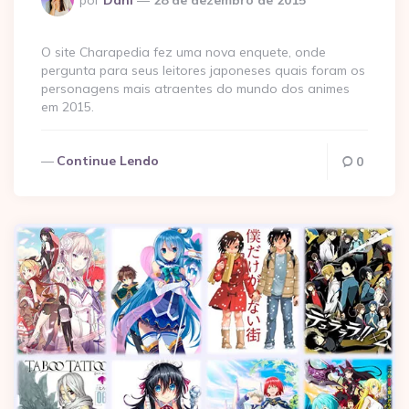
por
Dani
28 de dezembro de 2015
por
O site Charapedia fez uma nova enquete, onde
pergunta para seus leitores japoneses quais foram os
personagens mais atraentes do mundo dos animes
em 2015.
Continue Lendo
0