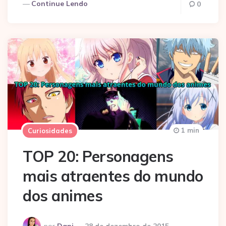
Continue Lendo
0
1 min
Curiosidades
TOP 20: Personagens
mais atraentes do mundo
dos animes
Postado