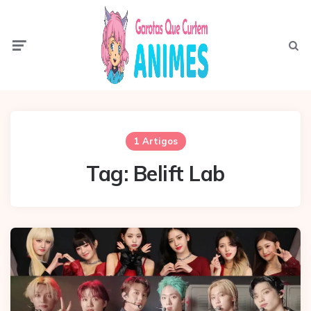
Menu
Pesqui
1 Artigos
Tag:
Belift Lab