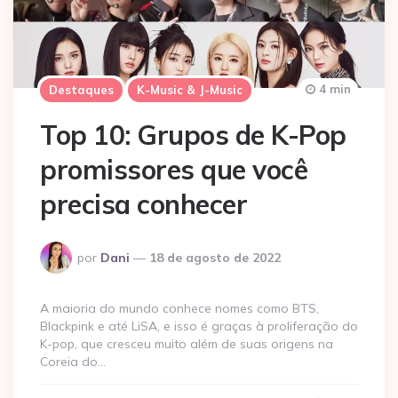
4 min
Destaques
K-Music & J-Music
Top 10: Grupos de K-Pop
promissores que você
precisa conhecer
Postado
por
Dani
18 de agosto de 2022
por
A maioria do mundo conhece nomes como BTS,
Blackpink e até LiSA, e isso é graças à proliferação do
K-pop, que cresceu muito além de suas origens na
Coreia do…