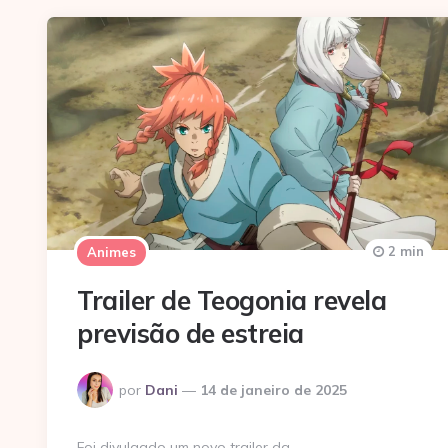
2 min
Animes
Trailer de Teogonia revela
previsão de estreia
Postado
por
Dani
14 de janeiro de 2025
por
Foi divulgado um novo trailer da