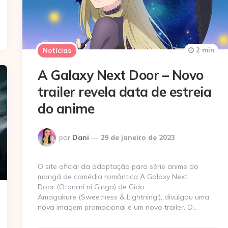
2 min
Notícias
A Galaxy Next Door – Novo
trailer revela data de estreia
do anime
Postado
por
Dani
29 de janeiro de 2023
por
O site oficial da adaptação para série anime do
mangá de comédia romântica A Galaxy Next
Door (Otonari ni Ginga) de Gido
Amagakure (Sweetness & Lightning!), divulgou uma
nova imagem promocional e um novo trailer. O…