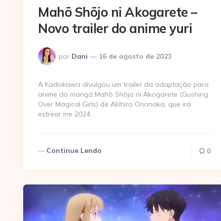
Mahō Shōjo ni Akogarete –
Novo trailer do anime yuri
Postado
por
Dani
16 de agosto de 2023
por
A Kadokawa divulgou um trailer da adaptação para
anime do mangá Mahō Shōjo ni Akogarete (Gushing
Over Magical Girls) de Akihiro Ononaka, que irá
estrear me 2024.
Continue Lendo
0