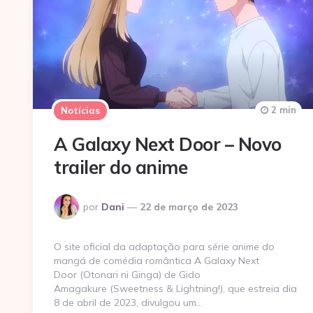
2 min
Notícias
A Galaxy Next Door – Novo
trailer do anime
Postado
por
Dani
22 de março de 2023
por
O site oficial da adaptação para série anime do
mangá de comédia romântica A Galaxy Next
Door (Otonari ni Ginga) de Gido
Amagakure (Sweetness & Lightning!), que estreia dia
8 de abril de 2023, divulgou um…