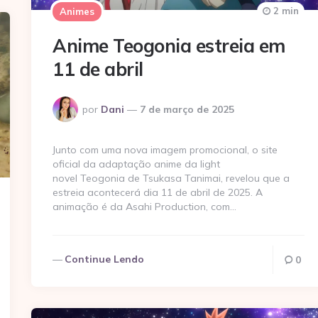
2 min
Animes
Anime Teogonia estreia em
11 de abril
Postado
por
Dani
7 de março de 2025
por
Junto com uma nova imagem promocional, o site
oficial da adaptação anime da light
novel Teogonia de Tsukasa Tanimai, revelou que a
estreia acontecerá dia 11 de abril de 2025. A
animação é da Asahi Production, com…
Continue Lendo
0