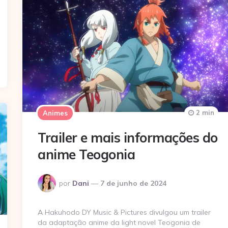
2 min
Animes
Trailer e mais informações do
anime Teogonia
Postado
por
Dani
7 de junho de 2024
por
A Hakuhodo DY Music & Pictures divulgou um trailer
da adaptação anime da light novel Teogonia de