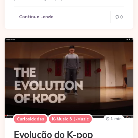
Continue Lendo
0
1 min
Curiosidades
K-Music & J-Music
Evolução do K-pop