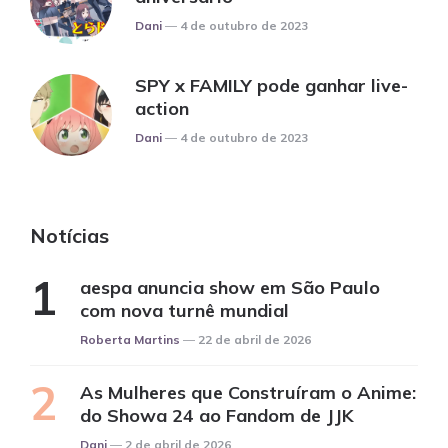
Posted
Dani
4 de outubro de 2023
SPY x FAMILY pode ganhar live-
action
Posted
Dani
4 de outubro de 2023
Notícias
aespa anuncia show em São Paulo
com nova turnê mundial
Posted
Roberta Martins
22 de abril de 2026
As Mulheres que Construíram o Anime:
do Showa 24 ao Fandom de JJK
Posted
Dani
2 de abril de 2026