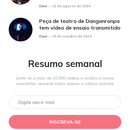
Posted
Dani
21 de agosto de 2024
Peça de teatro de Danganronpa
tem vídeo de ensaio transmitido
Posted
Dani
29 de outubro de 2014
Resumo semanal
Junte-se a mais de 10.000 otakus e receba a nossa
newsletter semanal sobre animes e cultura oriental.