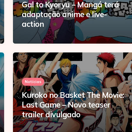
Gal to Kyoryu – Mangá terá
adaptação anime e live-
action
Notícias
Kuroko no Basket The Movie:
Last Game – Novo teaser
trailer divulgado