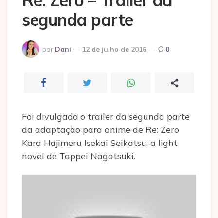
Re: Zero – Trailer da
segunda parte
Postado
por
Dani
12 de julho de 2016
0
por
Foi divulgado o trailer da segunda parte
da adaptação para anime de Re: Zero
Kara Hajimeru Isekai Seikatsu, a light
novel de Tappei Nagatsuki.