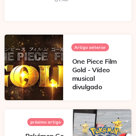
Post
navigation
Artigo anterior
One Piece Film
Gold - Vídeo
musical
divulgado
próximo artigo
Pokémon Go