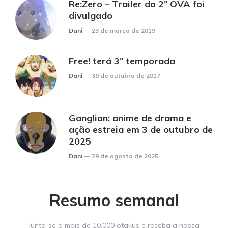
Re:Zero – Trailer do 2º OVA foi
divulgado
Posted
Dani
23 de março de 2019
Free! terá 3º temporada
Posted
Dani
30 de outubro de 2017
Ganglion: anime de drama e
ação estreia em 3 de outubro de
2025
Posted
Dani
29 de agosto de 2025
Resumo semanal
Junte-se a mais de 10.000 otakus e receba a nossa