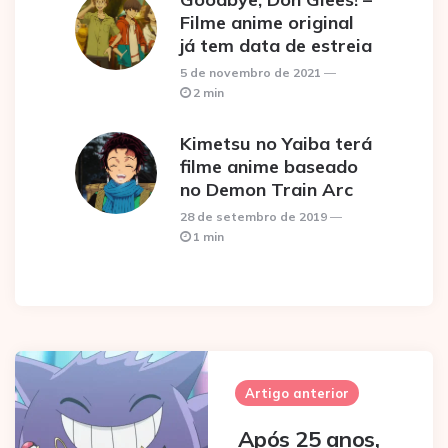
Filme anime original
já tem data de estreia
5 de novembro de 2021
2 min
Kimetsu no Yaiba terá
filme anime baseado
no Demon Train Arc
28 de setembro de 2019
1 min
Post
navigation
Artigo anterior
Após 25 anos,