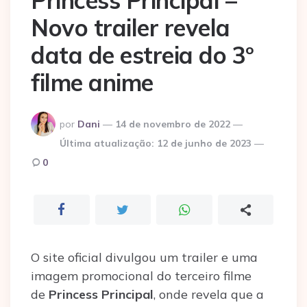
Princess Principal –
Novo trailer revela
data de estreia do 3º
filme anime
Postado
por
Dani
14 de novembro de 2022
por
Última atualização:
12 de junho de 2023
0
O site oficial divulgou um trailer e uma
imagem promocional do terceiro filme
de
Princess Principal
, onde revela que a