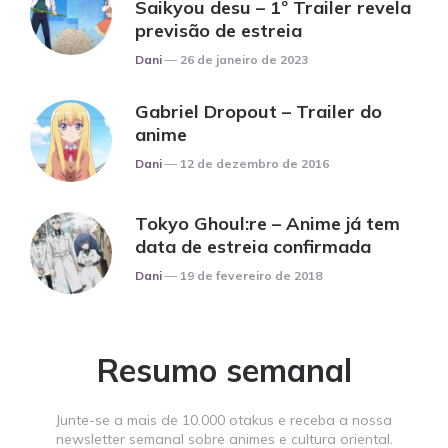
Saikyou desu – 1º Trailer revela
previsão de estreia
Posted
Dani
26 de janeiro de 2023
Gabriel Dropout – Trailer do
anime
Posted
Dani
12 de dezembro de 2016
Tokyo Ghoul:re – Anime já tem
data de estreia confirmada
Posted
Dani
19 de fevereiro de 2018
Resumo semanal
Junte-se a mais de 10.000 otakus e receba a nossa
newsletter semanal sobre animes e cultura oriental.