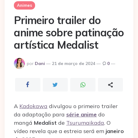
Animes
Primeiro trailer do
anime sobre patinação
artística Medalist
Postado
por
Dani
21 de março de 2024
0
por
A
Kadokawa
divulgou o primeiro trailer
da adaptação para
série anime
do
mangá
Medalist
de
Tsurumaikada
. O
vídeo revela que a estreia será em
janeiro