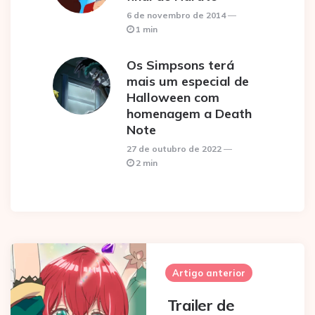
6 de novembro de 2014
1 min
Os Simpsons terá
mais um especial de
Halloween com
homenagem a Death
Note
27 de outubro de 2022
2 min
Post
navigation
Artigo anterior
Trailer de