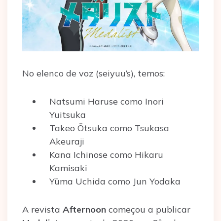
No elenco de voz (seiyuu’s), temos:
Natsumi Haruse como Inori
Yuitsuka
Takeo Ōtsuka como Tsukasa
Akeuraji
Kana Ichinose como Hikaru
Kamisaki
Yūma Uchida como Jun Yodaka
A revista
Afternoon
começou a publicar