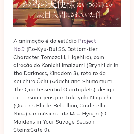
A animação é do estúdio
Project
No.9
(Ro-Kyu-Bu! SS, Bottom-tier
Character Tomozaki, Higehiro), com
direção de Kenichi Imaizumi (Brynhildr in
the Darkness, Kingdom 3), roteiro de
Keiichirō Ōchi (Adachi and Shimamura,
The Quintessential Quintuplets), design
de personagens por Takayuki Noguchi
(Queen’s Blade: Rebellion, Cinderella
Nine) e a música é de Moe Hyūga (O
Maidens in Your Savage Season,
Steins;Gate 0).