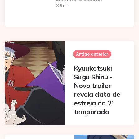
5 min
Post
navigation
Artigo anterior
Kyuuketsuki
Sugu Shinu -
Novo trailer
revela data de
estreia da 2º
temporada