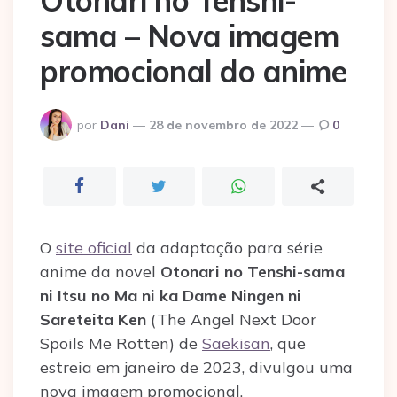
Otonari no Tenshi-
sama – Nova imagem
promocional do anime
Postado
por
Dani
28 de novembro de 2022
0
por
O
site oficial
da adaptação para série
anime da novel
Otonari no Tenshi-sama
ni Itsu no Ma ni ka Dame Ningen ni
Sareteita Ken
(The Angel Next Door
Spoils Me Rotten) de
Saekisan
, que
estreia em janeiro de 2023, divulgou uma
nova imagem promocional.