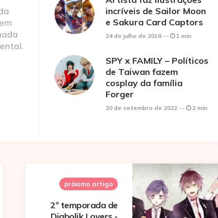
 da
incríveis de Sailor Moon
e Sakura Card Captors
 em
nada
24 de julho de 2018
1 min
ental.
SPY x FAMILY – Políticos
de Taiwan fazem
cosplay da família
Forger
20 de setembro de 2022
2 min
próximo artigo
2º temporada de
Diabolik Lovers -