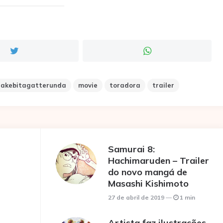
Sakebitagatterunda
movie
toradora
trailer
Samurai 8:
Hachimaruden – Trailer
do novo mangá de
Masashi Kishimoto
27 de abril de 2019
1 min
Artista faz ilustrações