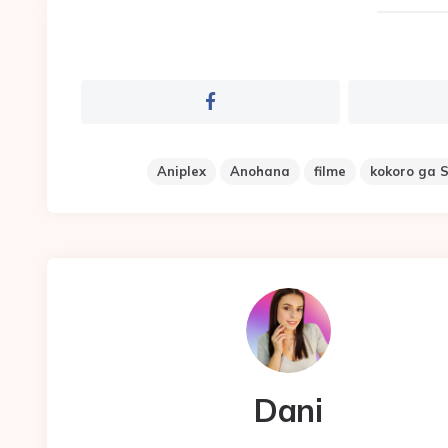
Aniplex
Anohana
filme
kokoro ga 
Dani