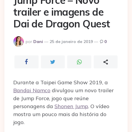
Jump Force – Novo
trailer e imagens de
Dai de Dragon Quest
Postado
por
Dani
25 de janeiro de 2019
0
por
Durante a Taipei Game Show 2019, a
Bandai Namco
divulgou um novo trailer
de Jump Force, jogo que reúne
personagens da
Shonen Jump
. O vídeo
mostra um pouco mais da história do
jogo.