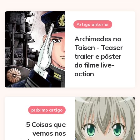
Post
navigation
Artigo anterior
Archimedes no
Taisen - Teaser
trailer e pôster
do filme live-
action
próximo artigo
5 Coisas que
vemos nos