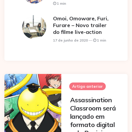
1 min
Omoi, Omoware, Furi,
Furare – Novo trailer
do filme live-action
17 de junho de 2020
1 min
Post
navigation
Artigo anterior
Assassination
Classroom será
lançado em
formato digital