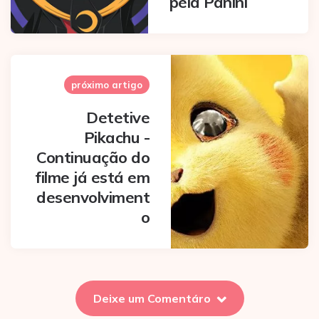
pela Panini
próximo artigo
Detetive
Pikachu -
Continuação do
filme já está em
desenvolviment
o
Deixe um Comentáro