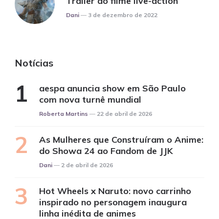
Trailer do filme live-action
Posted
Dani
3 de dezembro de 2022
Notícias
aespa anuncia show em São Paulo
com nova turnê mundial
Posted
Roberta Martins
22 de abril de 2026
As Mulheres que Construíram o Anime:
do Showa 24 ao Fandom de JJK
Posted
Dani
2 de abril de 2026
Hot Wheels x Naruto: novo carrinho
inspirado no personagem inaugura
linha inédita de animes