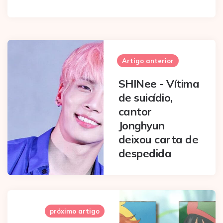
Post
navigation
Artigo anterior
SHINee - Vítima
de suicídio,
cantor
Jonghyun
deixou carta de
despedida
próximo artigo