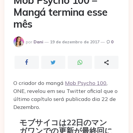
Mob Psycho 100 –
Mangá termina esse
mês
Postado
por
Dani
19 de dezembro de 2017
0
por
O criador do mangá
Mob Psycho 100
,
ONE, revelou em seu Twitter oficial que o
último capítulo será publicado dia 22 de
Dezembro.
モブサイコは22日のマン
ガワンでの更新が最終回に