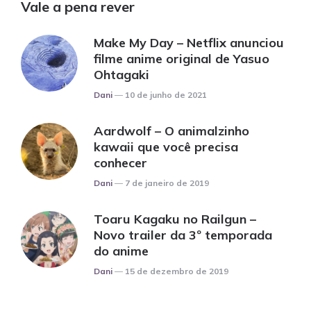
Vale a pena rever
Make My Day – Netflix anunciou
filme anime original de Yasuo
Ohtagaki
Posted
Dani
10 de junho de 2021
Aardwolf – O animalzinho
kawaii que você precisa
conhecer
Posted
Dani
7 de janeiro de 2019
Toaru Kagaku no Railgun –
Novo trailer da 3º temporada
do anime
Posted
Dani
15 de dezembro de 2019