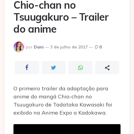
Chio-chan no
Tsuugakuro – Trailer
do anime
Postado
por
Dani
3 de julho de 2017
0
por
O primeiro trailer da adaptação para
anime do mangá Chio-chan no
Tsuugakuro de Tadataka Kawasaki foi
exibido na Anime Expo a Kadokawa.