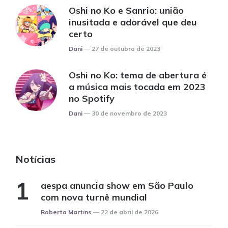
Oshi no Ko e Sanrio: união
inusitada e adorável que deu
certo
Posted
Dani
27 de outubro de 2023
Oshi no Ko: tema de abertura é
a música mais tocada em 2023
no Spotify
Posted
Dani
30 de novembro de 2023
Notícias
aespa anuncia show em São Paulo
com nova turnê mundial
Posted
Roberta Martins
22 de abril de 2026