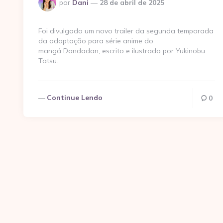
Postado
por
Dani
28 de abril de 2025
por
Foi divulgado um novo trailer da segunda temporada
da adaptação para série anime do
mangá Dandadan, escrito e ilustrado por Yukinobu
Tatsu.
Continue Lendo
0