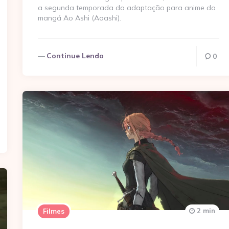
a segunda temporada da adaptação para anime do
mangá Ao Ashi (Aoashi).
Continue Lendo
0
2 min
Filmes