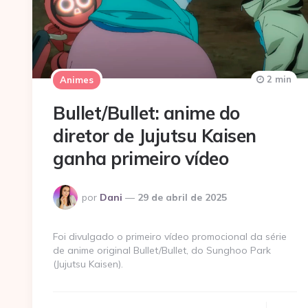
2 min
Animes
Bullet/Bullet: anime do
diretor de Jujutsu Kaisen
ganha primeiro vídeo
Postado
por
Dani
29 de abril de 2025
por
Foi divulgado o primeiro vídeo promocional da série
de anime original Bullet/Bullet, do Sunghoo Park
(Jujutsu Kaisen).