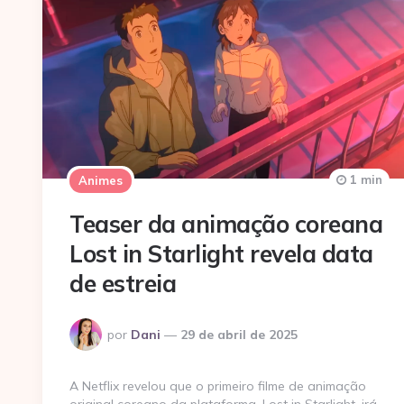
1 min
Animes
Teaser da animação coreana
Lost in Starlight revela data
de estreia
Postado
por
Dani
29 de abril de 2025
por
A Netflix revelou que o primeiro filme de animação