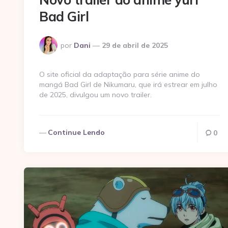
Bad Girl
Postado
por
Dani
29 de abril de 2025
por
O site oficial da adaptação para série anime do
mangá Bad Girl de Nikumaru, que irá estrear em julho
de 2025, divulgou um novo trailer.
Continue Lendo
0