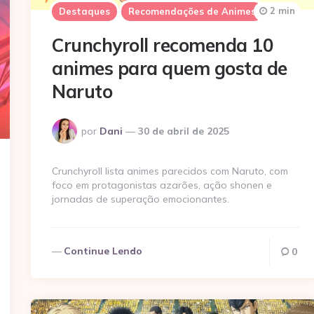
2 min
Destaques
Recomendações de Animes
Crunchyroll recomenda 10
animes para quem gosta de
Naruto
Postado
por
Dani
30 de abril de 2025
por
Crunchyroll lista animes parecidos com Naruto, com
foco em protagonistas azarões, ação shonen e
jornadas de superação emocionantes.
Continue Lendo
0