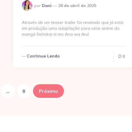
Postado
por
Dani
28 de abril de 2025
por
Através de um teaser trailer foi revelado que já está
em produção uma adaptação para série anime do
mangá Seitokai ni mo Ana wa Aru!.
Continue Lendo
0
…
8
Próximo