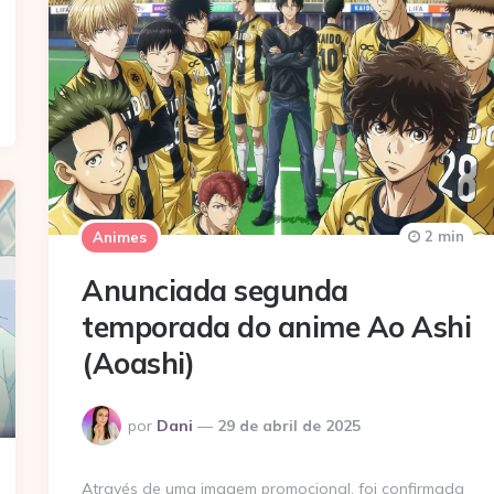
2 min
Animes
Anunciada segunda
temporada do anime Ao Ashi
(Aoashi)
Postado
por
Dani
29 de abril de 2025
por
Através de uma imagem promocional, foi confirmada