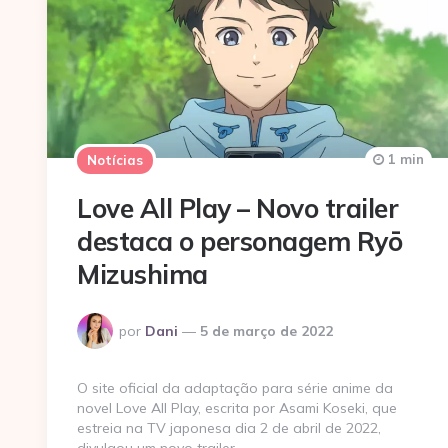
1 min
Notícias
Love All Play – Novo trailer
destaca o personagem Ryō
Mizushima
Postado
por
Dani
5 de março de 2022
por
O site oficial da adaptação para série anime da
novel Love All Play, escrita por Asami Koseki, que
estreia na TV japonesa dia 2 de abril de 2022,