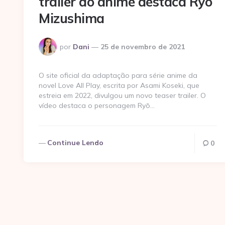
trailer do anime destaca Ryō
Mizushima
Postado
por
Dani
25 de novembro de 2021
por
O site oficial da adaptação para série anime da
novel Love All Play, escrita por Asami Koseki, que
estreia em 2022, divulgou um novo teaser trailer. O
vídeo destaca o personagem Ryō…
Continue Lendo
0