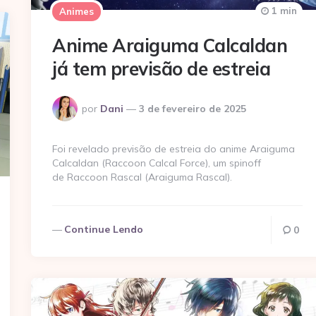
1 min
Animes
Anime Araiguma Calcaldan
já tem previsão de estreia
Postado
por
Dani
3 de fevereiro de 2025
por
Foi revelado previsão de estreia do anime Araiguma
Calcaldan (Raccoon Calcal Force), um spinoff
de Raccoon Rascal (Araiguma Rascal).
Continue Lendo
0