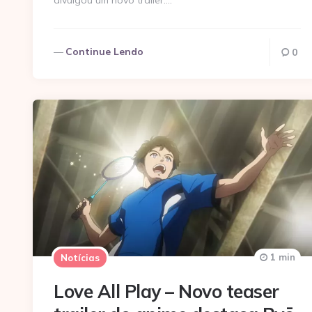
divulgou um novo trailer….
Continue Lendo
0
1 min
Notícias
Love All Play – Novo teaser