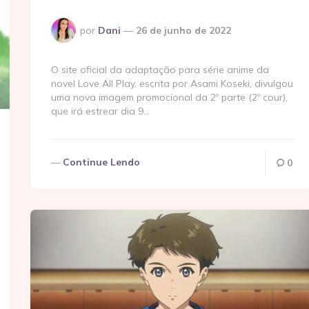
Postado
por
Dani
26 de junho de 2022
por
O site oficial da adaptação para série anime da
novel Love All Play, escrita por Asami Koseki, divulgou
uma nova imagem promocional da 2º parte (2º cour),
que irá estrear dia 9…
Continue Lendo
0